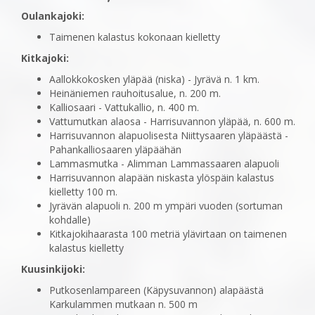
Oulankajoki:
Taimenen kalastus kokonaan kielletty
Kitkajoki:
Aallokkokosken yläpää (niska) - Jyrävä n. 1 km.
Heinäniemen rauhoitusalue, n. 200 m.
Kalliosaari - Vattukallio, n. 400 m.
Vattumutkan alaosa - Harrisuvannon yläpää, n. 600 m.
Harrisuvannon alapuolisesta Niittysaaren yläpäästä -
Pahankalliosaaren yläpäähän
Lammasmutka - Alimman Lammassaaren alapuoli
Harrisuvannon alapään niskasta ylöspäin kalastus
kielletty 100 m.
Jyrävän alapuoli n. 200 m ympäri vuoden (sortuman
kohdalle)
Kitkajokihaarasta 100 metriä ylävirtaan on taimenen
kalastus kielletty
Kuusinkijoki:
Putkosenlampareen (Käpysuvannon) alapäästä
Karkulammen mutkaan n. 500 m