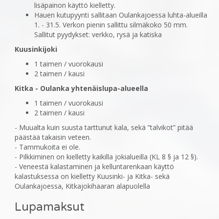
lisäpainon käyttö kielletty.
Hauen kutupyynti sallitaan Oulankajoessa luhta-alueilla
1. - 31.5. Verkon pienin sallittu silmäkoko 50 mm.
Sallitut pyydykset: verkko, rysä ja katiska
Kuusinkijoki
1 taimen / vuorokausi
2 taimen / kausi
Kitka - Oulanka yhtenäislupa-alueella
1 taimen / vuorokausi
2 taimen / kausi
- Muualta kuin suusta tarttunut kala, sekä ”talvikot” pitää
päästää takaisin veteen.
- Tammukoita ei ole.
- Pilkkiminen on kielletty kaikilla jokialueilla (KL 8 § ja 12 §).
- Veneestä kalastaminen ja kelluntarenkaan käyttö
kalastuksessa on kielletty Kuusinki- ja Kitka- sekä
Oulankajoessa, Kitkajokihaaran alapuolella
Lupamaksut