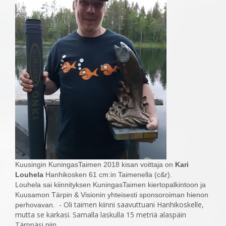
Kuusingin KuningasTaimen 2018 kisan voittaja on
Kari
Louhela
Hanhikosken 61 cm:in Taimenella (c&r).
Louhela sai kiinnityksen KuningasTaimen kiertopalkintoon ja
Kuusamon Tärpin & Visionin yhteisesti sponsoroiman hienon
- Oli taimen kiinni saavuttuani Hanhikoskelle,
perhovavan.
mutta se karkasi. Samalla laskulla 15 metriä alaspäin
Tärppäsi niin,