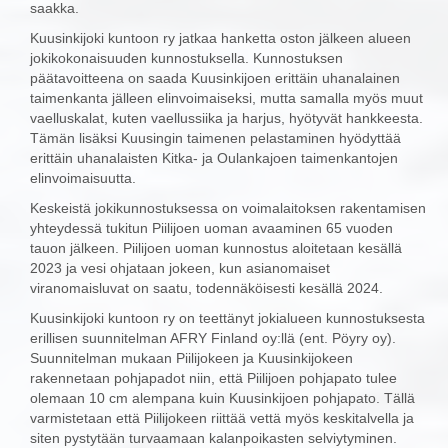
saakka.
Kuusinkijoki kuntoon ry jatkaa hanketta oston jälkeen alueen
jokikokonaisuuden kunnostuksella. Kunnostuksen
päätavoitteena on saada Kuusinkijoen erittäin uhanalainen
taimenkanta jälleen elinvoimaiseksi, mutta samalla myös muut
vaelluskalat, kuten vaellussiika ja harjus, hyötyvät hankkeesta.
Tämän lisäksi Kuusingin taimenen pelastaminen hyödyttää
erittäin uhanalaisten Kitka- ja Oulankajoen taimenkantojen
elinvoimaisuutta.
Keskeistä jokikunnostuksessa on voimalaitoksen rakentamisen
yhteydessä tukitun Piilijoen uoman avaaminen 65 vuoden
tauon jälkeen. Piilijoen uoman kunnostus aloitetaan kesällä
2023 ja vesi ohjataan jokeen, kun asianomaiset
viranomaisluvat on saatu, todennäköisesti kesällä 2024.
Kuusinkijoki kuntoon ry on teettänyt jokialueen kunnostuksesta
erillisen suunnitelman AFRY Finland oy:llä (ent. Pöyry oy).
Suunnitelman mukaan Piilijokeen ja Kuusinkijokeen
rakennetaan pohjapadot niin, että Piilijoen pohjapato tulee
olemaan 10 cm alempana kuin Kuusinkijoen pohjapato. Tällä
varmistetaan että Piilijokeen riittää vettä myös keskitalvella ja
siten pystytään turvaamaan kalanpoikasten selviytyminen.