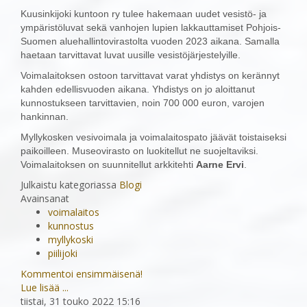
Kuusinkijoki kuntoon ry tulee hakemaan uudet vesistö- ja
ympäristöluvat sekä vanhojen lupien lakkauttamiset Pohjois-
Suomen aluehallintovirastolta vuoden 2023 aikana. Samalla
haetaan tarvittavat luvat uusille vesistöjärjestelyille.
Voimalaitoksen ostoon tarvittavat varat yhdistys on kerännyt
kahden edellisvuoden aikana. Yhdistys on jo aloittanut
kunnostukseen tarvittavien, noin 700 000 euron, varojen
hankinnan.
Myllykosken vesivoimala ja voimalaitospato jäävät toistaiseksi
paikoilleen. Museovirasto on luokitellut ne suojeltaviksi.
Voimalaitoksen on suunnitellut arkkitehti
Aarne Ervi
.
Julkaistu kategoriassa
Blogi
Avainsanat
voimalaitos
kunnostus
myllykoski
piilijoki
Kommentoi ensimmäisenä!
Lue lisää ...
tiistai, 31 touko 2022 15:16