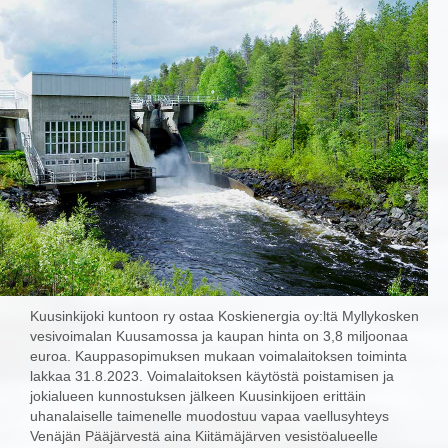
Kuusinkijoki kuntoon ry ostaa Koskienergia oy:ltä Myllykosken
vesivoimalan Kuusamossa ja kaupan hinta on 3,8 miljoonaa
euroa. Kauppasopimuksen mukaan voimalaitoksen toiminta
lakkaa 31.8.2023. Voimalaitoksen käytöstä poistamisen ja
jokialueen kunnostuksen jälkeen Kuusinkijoen erittäin
uhanalaiselle taimenelle muodostuu vapaa vaellusyhteys
Venäjän Pääjärvestä aina Kiitämäjärven vesistöalueelle