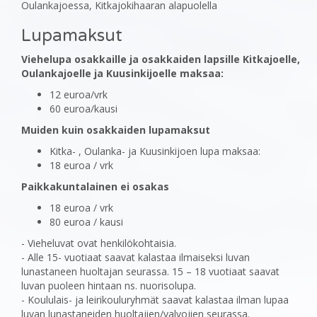
Oulankajoessa, Kitkajokihaaran alapuolella
Lupamaksut
Viehelupa osakkaille ja osakkaiden lapsille Kitkajoelle,
Oulankajoelle ja Kuusinkijoelle maksaa:
12 euroa/vrk
60 euroa/kausi
Muiden kuin osakkaiden lupamaksut
Kitka- , Oulanka- ja Kuusinkijoen lupa maksaa:
18 euroa / vrk
Paikkakuntalainen ei osakas
18 euroa / vrk
80 euroa / kausi
- Vieheluvat ovat henkilökohtaisia.
- Alle 15- vuotiaat saavat kalastaa ilmaiseksi luvan
lunastaneen huoltajan seurassa. 15 – 18 vuotiaat saavat
luvan puoleen hintaan ns. nuorisolupa.
- Koululais- ja leirikouluryhmät saavat kalastaa ilman lupaa
luvan lunastaneiden huoltajien/valvojien seurassa.