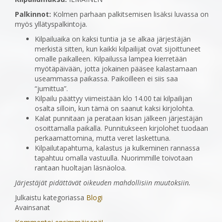
Palkinnot:
Kolmen parhaan palkitsemisen lisäksi luvassa on
myös yllätyspalkintoja.
Kilpailuaika on kaksi tuntia ja se alkaa järjestäjän
merkistä sitten, kun kaikki kilpailijat ovat sijoittuneet
omalle paikalleen. Kilpailussa lampea kierretään
myötäpäivään, jotta jokainen pääsee kalastamaan
useammassa paikassa. Paikoilleen ei siis saa
“jumittua”.
Kilpailu päättyy viimeistään klo 14.00 tai kilpailijan
osalta silloin, kun tämä on saanut kaksi kirjolohta.
Kalat punnitaan ja perataan kisan jälkeen järjestäjän
osoittamalla paikalla. Punnitukseen kirjolohet tuodaan
perkaamattomina, mutta veret laskettuna.
Kilpailutapahtuma, kalastus ja kulkeminen rannassa
tapahtuu omalla vastuulla. Nuorimmille toivotaan
rantaan huoltajan läsnäoloa.
Järjestäjät pidättävät oikeuden mahdollisiin muutoksiin.
Julkaistu kategoriassa
Blogi
Avainsanat