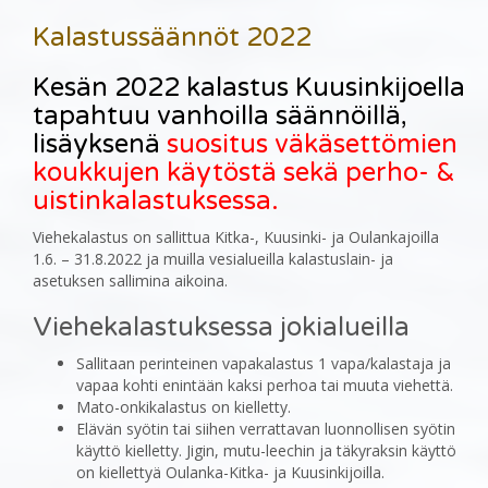
Kalastussäännöt 2022
Kesän 2022 kalastus Kuusinkijoella
tapahtuu vanhoilla säännöillä,
lisäyksenä
suositus väkäsettömien
koukkujen käytöstä sekä perho- &
uistinkalastuksessa.
Viehekalastus on sallittua Kitka-, Kuusinki- ja Oulankajoilla
1.6. – 31.8.2022 ja muilla vesialueilla kalastuslain- ja
asetuksen sallimina aikoina.
Viehekalastuksessa jokialueilla
Sallitaan perinteinen vapakalastus 1 vapa/kalastaja ja
vapaa kohti enintään kaksi perhoa tai muuta viehettä.
Mato-onkikalastus on kielletty.
Elävän syötin tai siihen verrattavan luonnollisen syötin
käyttö kielletty. Jigin, mutu-leechin ja täkyraksin käyttö
on kiellettyä Oulanka-Kitka- ja Kuusinkijoilla.