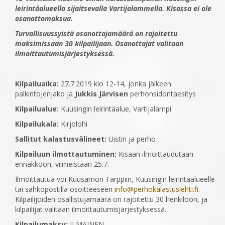
leirintäalueella sijaitsevalla Vartijalammella. Kisassa ei ole
osanottomaksua.
Turvallisuussyistä osanottajamäärä on rajoitettu
maksimissaan 30 kilpailijaan. Osanottajat valitaan
ilmoittautumisjärjestyksessä.
Kilpailuaika:
27.7.2019 klo 12-14, jonka jälkeen
palkintojenjako ja
Jukkis Järvisen
perhonsidontaesitys
Kilpailualue:
Kuusingin leirintäalue, Vartijalampi
Kilpailukala:
Kirjolohi
Sallitut kalastusvälineet:
Uistin ja perho
Kilpailuun ilmottautuminen:
Kisaan ilmoittaudutaan
ennakkoon, viimeistään 25.7.
Ilmoittautua voi Kuusamon Tärppiin, Kuusingin leirintäalueelle
tai sähköpostilla osoitteeseen
info@perhokalastuslehti.fi
.
Kilpailijoiden osallistujamäärä on rajoitettu 30 henkilöön, ja
kilpailijat valitaan ilmoittautumisjärjestyksessä.
Kilpailumaksu:
ILMAINEN