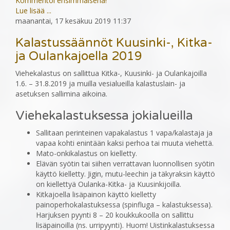
Kommentoi ensimmäisenä!
Lue lisää ...
maanantai, 17 kesäkuu 2019 11:37
Kalastussäännöt Kuusinki-, Kitka-
ja Oulankajoella 2019
Viehekalastus on sallittua Kitka-, Kuusinki- ja Oulankajoilla
1.6. – 31.8.2019 ja muilla vesialueilla kalastuslain- ja
asetuksen sallimina aikoina.
Viehekalastuksessa jokialueilla
Sallitaan perinteinen vapakalastus 1 vapa/kalastaja ja
vapaa kohti enintään kaksi perhoa tai muuta viehettä.
Mato-onkikalastus on kielletty.
Elävän syötin tai siihen verrattavan luonnollisen syötin
käyttö kielletty. Jigin, mutu-leechin ja täkyraksin käyttö
on kiellettyä Oulanka-Kitka- ja Kuusinkijoilla.
Kitkajoella lisäpainon käyttö kielletty
painoperhokalastuksessa (spinfluga – kalastuksessa).
Harjuksen pyynti 8 – 20 koukkukoolla on sallittu
lisäpainoilla (ns. urripyynti). Huom! Uistinkalastuksessa