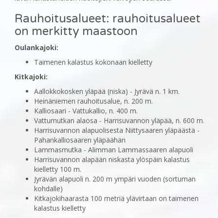
Rauhoitusalueet: rauhoitusalueet
on merkitty maastoon
Oulankajoki:
Taimenen kalastus kokonaan kielletty
Kitkajoki:
Aallokkokosken yläpää (niska) - Jyrävä n. 1 km.
Heinäniemen rauhoitusalue, n. 200 m.
Kalliosaari - Vattukallio, n. 400 m.
Vattumutkan alaosa - Harrisuvannon yläpää, n. 600 m.
Harrisuvannon alapuolisesta Niittysaaren yläpäästä -
Pahankalliosaaren yläpäähän
Lammasmutka - Alimman Lammassaaren alapuoli
Harrisuvannon alapään niskasta ylöspäin kalastus
kielletty 100 m.
Jyrävän alapuoli n. 200 m ympäri vuoden (sortuman
kohdalle)
Kitkajokihaarasta 100 metriä ylävirtaan on taimenen
kalastus kielletty