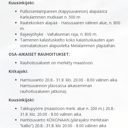
Kuusinkijoki:
Putkosenlampareen (Käpysuvannon) alapäästä
Karkulammen mutkaan n. 500 m
Raatekosken alapää - Haisusaaren välinen alue, n. 800
m.
Rajavyöhyke - Valtakunnan raja, n. 800 m.
Taimenen kalastuskielto koko kalastuskauden ajan
voimalaitoksen alapuolelta Melalammen yläpäähän.
OSA-AIKAISET RAUHOITUKSET:
Rauhoitusalueet on merkitty maastoon.
Kitkajoki:
Harrisuvanto 20.8.- 31.8. klo. 20.00 - 8.00 välinen aika.
Harrisuvannon yläosassa aikaisemman
rauhoitusalueen jatkona).
Kuusinkijoki:
Takkupyörre (maastoon merk. alue n. 200 m.) 20.8.-
31.8. klo. 20.00 - 8.00 välinen aika.
Hanhisuvanto KOKONAAN (ylärajaksi merkitään
”kallio”) 20.8.- 31.8. klo 20.00 - 8.00 välinen aika