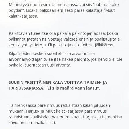
Menestyvä ‎nuori esim. taimenkisassa voi siis “putsata koko
pöydän”. Lisäksi palkitaan erillisesti paras kalastaja ‎‎”Muut
kalat” -sarjassa.
Palkittavien tulee itse olla paikalla palkintojenjaossa, koska
palkinnot ‎jaetaan ns. voittaja valitsee ensin ja osallistujilta ei
kerätä yhteystietoja. Eli palkintoja ei toimiteta ‎jälkikäteen.
Kilpailijoiden kesken suoritetuissa arvonnoissa
arvonnanvoittajan tulee itse hakea ‎palkinto. Jos henkilö ei ole
paikalla, suoritetaan uusi arvonta.
SUURIN YKSITTÄINEN KALA VOITTAA TAIMEN- JA
HARJUSSARJASSA. "Ei siis määrä vaan laatu".
‎Taimenkisassa paremmuus ratkaistaan kalan pituuden
mukaan, Harjus- ja Muut kalat -sarjassa paremmuus
ratkaistaan saaliskalan painon mukaan. Harjus- ja ‎taimenkisa
käydään samanaikaisesti.