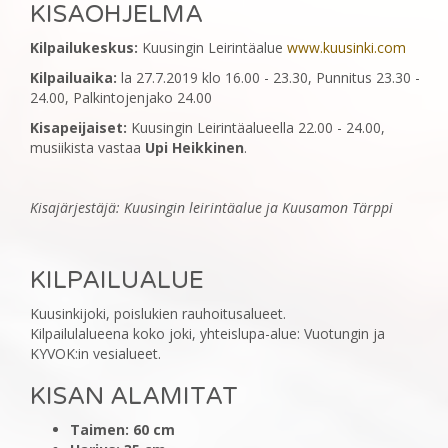
KISAOHJELMA
Kilpailukeskus:
Kuusingin Leirintäalue
www.kuusinki.com
Kilpailuaika:
la 27.7.2019 klo 16.00 - 23.30, Punnitus 23.30 -
24.00, Palkintojenjako 24.00
Kisapeijaiset:
Kuusingin Leirintäalueella 22.00 - 24.00,
musiikista vastaa
Upi Heikkinen
.
Kisajärjestäjä: Kuusingin leirintäalue ja Kuusamon Tärppi
‎KILPAILUALUE
‎Kuusinkijoki, poislukien rauhoitusalueet.
Kilpailulalueena koko joki, yhteislupa-alue: Vuotungin ja
KYVOK:in vesialueet.
KISAN ALAMITAT
Taimen: 60 cm