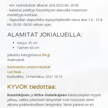
- em. rauhoitukset alkavat 20.8.2022 klo 20.00
- kalastus päättyy Kuusinkijoen alaosalla maastoon
merkittyyn kohtaan.
- riippusillan alapuolelta rajavyöhykkeelle oleva alue 1.6.- 31.8.
klo 20.00- 08.00 välisen ajan.
ALAMITAT JOKIALUEILLA:
Harjus 35 cm
Taimen 60 cm
Julkaistu kategoriassa
Blogi
Avainsanat
Kommentoi ensimmäisenä!
Lue lisää ...
keskiviikko, 14 heinäkuu 2021 10:15
KYVOK tiedottaa:
Kuusinkijoen
ja
Kitka-Oulankajoen
kalastuslupien myynti
jatkuu, vaikka jokivesien lämpötilat ovat nousseet viime
aikoina poikkeuksellisen lämpimiksi. Viime päivinä on eri