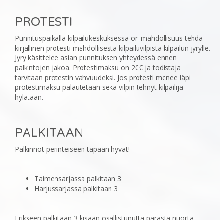
PROTESTI
‎Punnituspaikalla kilpailukeskuksessa on mahdollisuus tehdä
kirjallinen protesti mahdollisesta ‎kilpailuvilpistä kilpailun jyrylle.
Jyry käsittelee asian punnituksen yhteydessä ennen
palkintojen jakoa. ‎Protestimaksu on 20€ ja todistaja
tarvitaan protestin vahvuudeksi. Jos protesti menee läpi
protestimaksu ‎palautetaan sekä vilpin tehnyt kilpailija
hylätään.
PALKITAAN
‎Palkinnot perinteiseen tapaan hyvät!
Taimensarjassa palkitaan 3
Harjussarjassa palkitaan 3
Erikseen palkitaan 3 kisaan osallistunutta parasta nuorta.