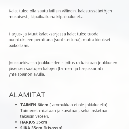
Kalat tulee olla saatu laillisin välinein, kalastussääntöjen
mukaisesti, kilpailuaikana kilpailualueelta.
Harjus- ja Muut kalat -sarjassa kalat tulee tuoda
punnitukseen perattuna (suolistettuna), mutta kidukset
paikoillaan.
Joukkuekisassa joukkueiden sijoitus ratkaistaan joukkueen
jäsenten saatujen kalojen (taimen- ja ‎harjussarjat)
yhteispainon avulla.
ALAMITAT
TAIMEN 60cm
(tammukkaa ei ole jokialueella).
Taimenet mitataan ja kuvataan, sekä lasketaan
takaisin veteen.
HARJUS 35cm
SIIKA 35cm (kisassa)