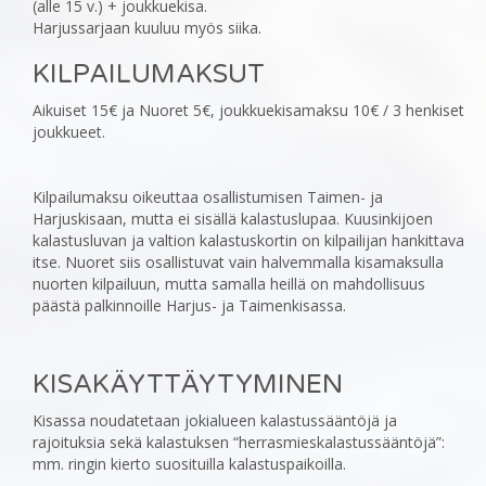
(alle 15 v.) + joukkuekisa.
Harjussarjaan kuuluu myös siika.‎
KILPAILUMAKSUT
‎Aikuiset 15€ ja Nuoret 5€, joukkuekisamaksu 10€ / 3 henkiset
joukkueet.
Kilpailumaksu oikeuttaa osallistumisen Taimen- ja
Harjuskisaan, mutta ei sisällä kalastuslupaa. Kuusinkijoen
‎kalastusluvan ja valtion kalastuskortin on kilpailijan hankittava
itse. Nuoret siis osallistuvat vain ‎halvemmalla kisamaksulla
nuorten kilpailuun, mutta samalla heillä on mahdollisuus
päästä palkinnoille Harjus- ja ‎Taimenkisassa.
KISAKÄYTTÄYTYMINEN
‎Kisassa noudatetaan jokialueen kalastussääntöjä ja
rajoituksia sekä kalastuksen “herrasmieskalastussääntöjä”:
mm. ringin kierto suosituilla kalastuspaikoilla.