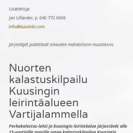
Lisätietoja:
Jari Lifländer, p. 040 772 0606
info@kuusinki.com
Järjestäjät pidättävät oikeuden mahdollisiin muutoksiin.
Nuorten
kalastuskilpailu
Kuusingin
leirintäalueen
Vartijalammella
Perhokalastus-lehti ja Kuusingin leirintäalue järjestävät alle
15-vuotiaille nuorille oman kalastuskilpailun Kuusingin