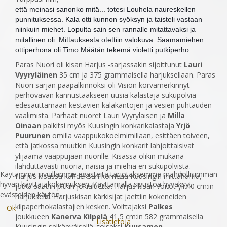
että meinasi sanonko mitä... totesi Louhela naureskellen
punnituksessa. Kala otti kunnon syöksyn ja taisteli vastaan
niinkuin miehet. Lopulta sain sen rannalle mitattavaksi ja
mitallinen oli. Mittauksesta otettiin valokuva. Saamamiehen
ottiperhona oli Timo Määtän tekemä violetti putkiperho.
Paras Nuori oli kisan Harjus -sarjassakin sijoittunut
Lauri
Vyyryläinen
35 cm ja 375 grammaisella harjuksellaan. Paras
Nuori sarjan pääpalkinnoksi oli Vision korvamerkinnyt
perhovava
n kannustaakseen uusia kalastaja sukupolvia
edesauttamaan kestävien kalakantojen ja vesien puhtauden
vaalimista. Parhaat nuoret Lauri Vyyryläisen ja
Milla
Oinaan
palkitsi myös Kuusingin konkarikalastaja
Yrjö
Puurunen
omilla vaappukokoelmimillaan, esittäen toiveen,
että jatkossa muutkin Kuusingin konkarit lahjoittaisivat
ylijäämä vaappujaan nuorille. Kisassa olikin mukana
ilahduttavasti nuoria, naisia ja miehiä eri sukupolvista.
Käytämme sivuillamme evästeitä tarjotaksemme mahdollisimman
Harjus kisassa kahdeksan komeaa Kuusingin mittaharria,
hyvän käyttäjäkokemuksen. Käyttämällä sivustoa hyväksyt
jotka saatiin pitkin jokialuetta. Harjus kisan voitot yli 40 cm:in
evästeiden käytön.
harjuksella. Harjuskisan kärkisijat jaettiin kokeneiden
kilpaperhokalastajien kesken. Voittajaksi
Palkes
Ok
joukkueen
Kanerva Kilpelä
41,5 cm:in 582 grammaisella
Lisätietoja
Kuusingin selkäeväisellä, toiseksi
Kuusamon