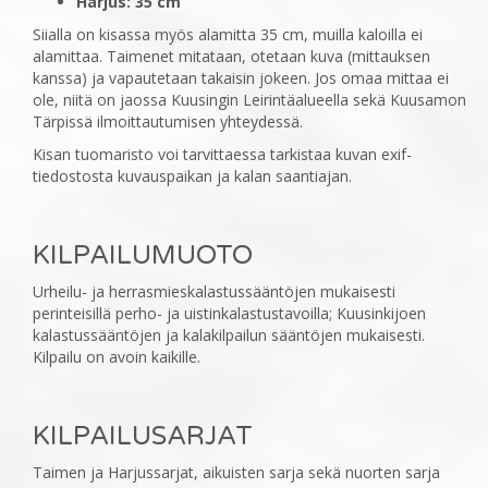
Harjus: 35 cm
Siialla on kisassa myös alamitta 35 cm, muilla kaloilla ei
alamittaa. Taimenet mitataan, otetaan kuva (mittauksen
kanssa) ja vapautetaan takaisin jokeen. Jos omaa mittaa ei
ole, niitä on jaossa Kuusingin Leirintäalueella sekä Kuusamon
Tärpissä ilmoittautumisen yhteydessä.
Kisan tuomaristo voi tarvittaessa tarkistaa kuvan exif-
tiedostosta kuvauspaikan ja kalan saantiajan.
KILPAILUMUOTO
‎Urheilu- ja herrasmieskalastussääntöjen mukaisesti
perinteisillä perho- ja uistinkalastustavoilla; ‎Kuusinkijoen
kalastussääntöjen ja kalakilpailun sääntöjen mukaisesti.
Kilpailu on avoin kaikille.
KILPAILUSARJAT
‎Taimen ja Harjussarjat, aikuisten sarja sekä nuorten sarja