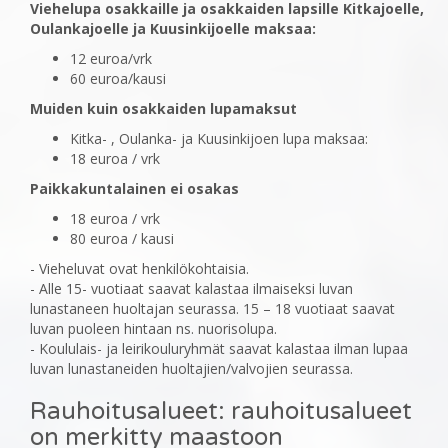
Viehelupa osakkaille ja osakkaiden lapsille Kitkajoelle,
Oulankajoelle ja Kuusinkijoelle maksaa:
12 euroa/vrk
60 euroa/kausi
Muiden kuin osakkaiden lupamaksut
Kitka- , Oulanka- ja Kuusinkijoen lupa maksaa:
18 euroa / vrk
Paikkakuntalainen ei osakas
18 euroa / vrk
80 euroa / kausi
- Vieheluvat ovat henkilökohtaisia.
- Alle 15- vuotiaat saavat kalastaa ilmaiseksi luvan
lunastaneen huoltajan seurassa. 15 – 18 vuotiaat saavat
luvan puoleen hintaan ns. nuorisolupa.
- Koululais- ja leirikouluryhmät saavat kalastaa ilman lupaa
luvan lunastaneiden huoltajien/valvojien seurassa.
Rauhoitusalueet: rauhoitusalueet
on merkitty maastoon