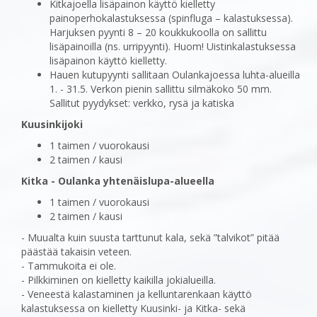
Kitkajoella lisäpainon käyttö kielletty
painoperhokalastuksessa (spinfluga – kalastuksessa).
Harjuksen pyynti 8 – 20 koukkukoolla on sallittu
lisäpainoilla (ns. urripyynti). Huom! Uistinkalastuksessa
lisäpainon käyttö kielletty.
Hauen kutupyynti sallitaan Oulankajoessa luhta-alueilla
1. - 31.5. Verkon pienin sallittu silmäkoko 50 mm.
Sallitut pyydykset: verkko, rysä ja katiska
Kuusinkijoki
1 taimen / vuorokausi
2 taimen / kausi
Kitka - Oulanka yhtenäislupa-alueella
1 taimen / vuorokausi
2 taimen / kausi
- Muualta kuin suusta tarttunut kala, sekä ”talvikot” pitää
päästää takaisin veteen.
- Tammukoita ei ole.
- Pilkkiminen on kielletty kaikilla jokialueilla.
- Veneestä kalastaminen ja kelluntarenkaan käyttö
kalastuksessa on kielletty Kuusinki- ja Kitka- sekä