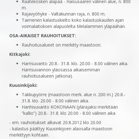
Raatekosken alapää - Haisusaaren välinen alue, n. 800
m.
Rajavyöhyke - Valtakunnan raja, n. 800 m.
Taimenen kalastuskielto koko kalastuskauden ajan
voimalaitoksen alapuolelta Melalammen yläpäähän.
OSA-AIKAISET RAUHOITUKSET:
Rauhoitusalueet on merkitty maastoon.
Kitkajoki:
Harrisuvanto 20.8.- 31.8. klo. 20.00 - 8.00 välinen aika.
Harrisuvannon yläosassa aikaisemman
rauhoitusalueen jatkona).
Kuusinkijoki:
Takkupyörre (maastoon merk. alue n. 200 m.) 20.8.-
31.8. klo. 20.00 - 8.00 välinen aika.
Hanhisuvanto KOKONAAN (ylärajaksi merkitään
”kallio”) 20.8.- 31.8. klo 20.00 - 8.00 välinen aika
- em. rauhoitukset alkavat 20.8.2012 klo 20.00
- kalastus päättyy Kuusinkijoen alaosalla maastoon
merkittyyn kohtaan.