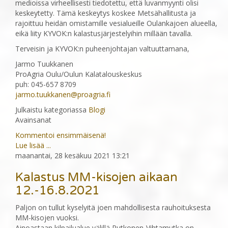
medioissa virheellisesti tiedotettu, että luvanmyynti olisi
keskeytetty. Tämä keskeytys koskee Metsähallitusta ja
rajoittuu heidän omistamille vesialueille Oulankajoen alueella,
eikä liity KYVOK:n kalastusjärjestelyihin millään tavalla.
Terveisin ja KYVOK:n puheenjohtajan valtuuttamana,
Jarmo Tuukkanen
ProAgria Oulu/Oulun Kalatalouskeskus
puh: 045-657 8709
jarmo.tuukkanen@proagria.fi
Julkaistu kategoriassa
Blogi
Avainsanat
Kommentoi ensimmäisenä!
Lue lisää ...
maanantai, 28 kesäkuu 2021 13:21
Kalastus MM-kisojen aikaan
12.-16.8.2021
Paljon on tullut kyselyitä joen mahdollisesta rauhoituksesta
MM-kisojen vuoksi.
Ainoastaan kilpailualue välillä Putkonen-Vihtamutka on