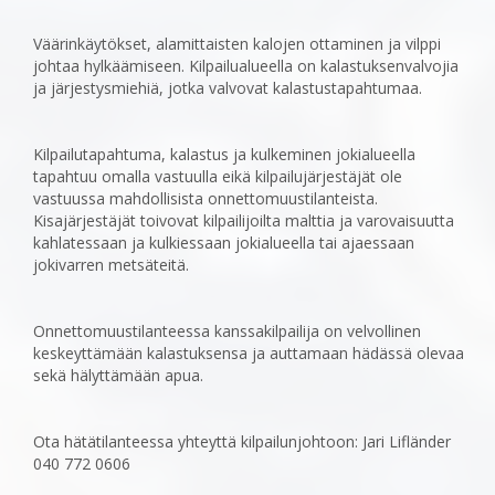
Väärinkäytökset, alamittaisten kalojen ottaminen ja vilppi
johtaa hylkäämiseen. Kilpailualueella on ‎kalastuksenvalvojia
ja järjestysmiehiä, jotka valvovat kalastustapahtumaa.
Kilpailutapahtuma, kalastus ja kulkeminen jokialueella
tapahtuu omalla vastuulla eikä kilpailujärjestäjät ole
‎vastuussa mahdollisista onnettomuustilanteista.
Kisajärjestäjät toivovat kilpailijoilta malttia ja ‎varovaisuutta
kahlatessaan ja kulkiessaan jokialueella tai ajaessaan
jokivarren metsäteitä.
Onnettomuustilanteessa kanssakilpailija on velvollinen
keskeyttämään kalastuksensa ja auttamaan ‎hädässä olevaa
sekä hälyttämään apua.
Ota hätätilanteessa yhteyttä kilpailunjohtoon: Jari Lifländer
040 772 0606