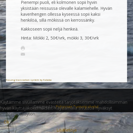
Pienempi puoli, eli kolmonen sopii hyvin
yksistään reissussa olevalle kalamiehelle. Hyvän
kaverihengen ollessa kyseessä sopii kaksi
henkilöä, sillä mökissä on kerrossänky.
Kakkoseen sopii neljä henkeä.
Hinta: Mökki 2, 50€/vrk, mökki 3, 30€/vrk
FaLang translation system by Faboba
Käytämme sivuillamme evästeitä tarjotaksemme mahdollisimman
Designed by
Pohjoisen Tunturipalvelut
.
hyvän käyttäjäkokemuksen. Käyttämällä sivustoa hyväksyt
evästeiden käytön.
Ok
Lisätietoja