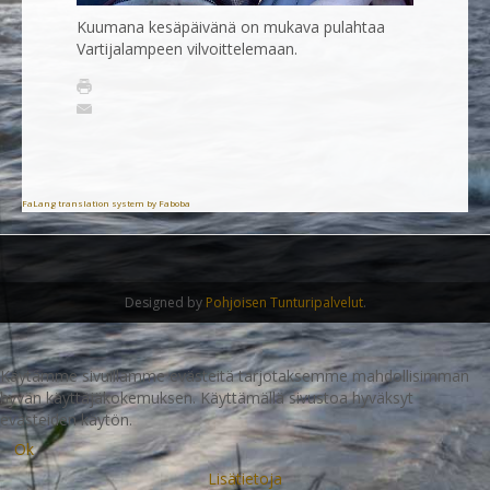
Kuumana kesäpäivänä on mukava pulahtaa
Vartijalampeen vilvoittelemaan.
FaLang translation system by Faboba
Designed by
Pohjoisen Tunturipalvelut
.
Käytämme sivuillamme evästeitä tarjotaksemme mahdollisimman
hyvän käyttäjäkokemuksen. Käyttämällä sivustoa hyväksyt
evästeiden käytön.
Ok
Lisätietoja