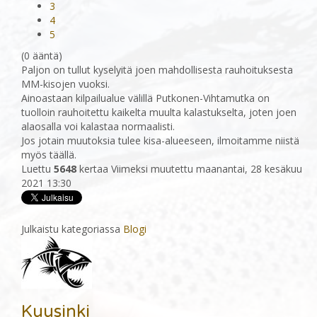
3
4
5
(0 ääntä)
Paljon on tullut kyselyitä joen mahdollisesta rauhoituksesta
MM-kisojen vuoksi.
Ainoastaan kilpailualue välillä Putkonen-Vihtamutka on
tuolloin rauhoitettu kaikelta muulta kalastukselta, joten joen
alaosalla voi kalastaa normaalisti.
Jos jotain muutoksia tulee kisa-alueeseen, ilmoitamme niistä
myös täällä.
Luettu
5648
kertaa
Viimeksi muutettu maanantai, 28 kesäkuu
2021 13:30
Julkaistu kategoriassa
Blogi
Kuusinki