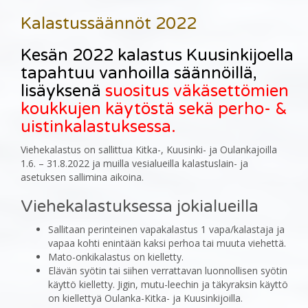
Kalastussäännöt 2022
Kesän 2022 kalastus Kuusinkijoella
tapahtuu vanhoilla säännöillä,
lisäyksenä
suositus väkäsettömien
koukkujen käytöstä sekä perho- &
uistinkalastuksessa.
Viehekalastus on sallittua Kitka-, Kuusinki- ja Oulankajoilla
1.6. – 31.8.2022 ja muilla vesialueilla kalastuslain- ja
asetuksen sallimina aikoina.
Viehekalastuksessa jokialueilla
Sallitaan perinteinen vapakalastus 1 vapa/kalastaja ja
vapaa kohti enintään kaksi perhoa tai muuta viehettä.
Mato-onkikalastus on kielletty.
Elävän syötin tai siihen verrattavan luonnollisen syötin
käyttö kielletty. Jigin, mutu-leechin ja täkyraksin käyttö
on kiellettyä Oulanka-Kitka- ja Kuusinkijoilla.