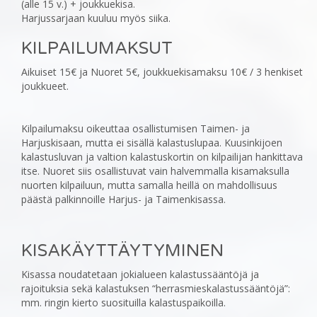
(alle 15 v.) + joukkuekisa.
Harjussarjaan kuuluu myös siika.‎
KILPAILUMAKSUT
‎Aikuiset 15€ ja Nuoret 5€, joukkuekisamaksu 10€ / 3 henkiset
joukkueet.
Kilpailumaksu oikeuttaa osallistumisen Taimen- ja
Harjuskisaan, mutta ei sisällä kalastuslupaa. Kuusinkijoen
‎kalastusluvan ja valtion kalastuskortin on kilpailijan hankittava
itse. Nuoret siis osallistuvat vain ‎halvemmalla kisamaksulla
nuorten kilpailuun, mutta samalla heillä on mahdollisuus
päästä palkinnoille Harjus- ja ‎Taimenkisassa.
KISAKÄYTTÄYTYMINEN
‎Kisassa noudatetaan jokialueen kalastussääntöjä ja
rajoituksia sekä kalastuksen “herrasmieskalastussääntöjä”:
mm. ringin kierto suosituilla kalastuspaikoilla.