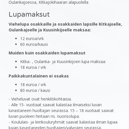
Oulankajoessa, Kitkajokihaaran alapuolella
Lupamaksut
Viehelupa osakkaille ja osakkaiden lapsille Kitkajoelle,
Oulankajoelle ja Kuusinkijoelle maksaa:
12 euroa/vrk
60 euroa/kausi
Muiden kuin osakkaiden lupamaksut
Kitka- , Oulanka- ja Kuusinkijoen lupa maksaa:
18 euroa / vrk
Paikkakuntalainen ei osakas
18 euroa / vrk
80 euroa / kausi
- Vieheluvat ovat henkilökohtaisia.
- Alle 15- vuotiaat saavat kalastaa ilmaiseksi luvan
lunastaneen huoltajan seurassa. 15 – 18 vuotiaat saavat
luvan puoleen hintaan ns. nuorisolupa.
- Koululais- ja leirikouluryhmät saavat kalastaa ilman lupaa
luvan lunastaneiden huoltajien/valvojien seurassa.