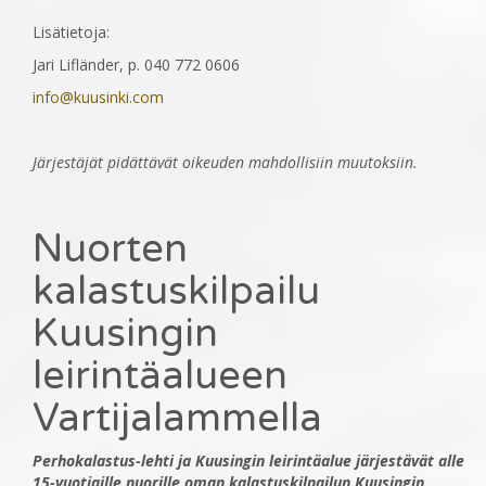
Lisätietoja:
Jari Lifländer, p. 040 772 0606
info@kuusinki.com
Järjestäjät pidättävät oikeuden mahdollisiin muutoksiin.
Nuorten
kalastuskilpailu
Kuusingin
leirintäalueen
Vartijalammella
Perhokalastus-lehti ja Kuusingin leirintäalue järjestävät alle
15-vuotiaille nuorille oman kalastuskilpailun Kuusingin