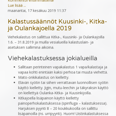
Kommentoi ensimmäisenä!
Lue lisää ...
maanantai, 17 kesäkuu 2019 11:37
Kalastussäännöt Kuusinki-, Kitka-
ja Oulankajoella 2019
Viehekalastus on sallittua Kitka-, Kuusinki- ja Oulankajoilla
1.6. – 31.8.2019 ja muilla vesialueilla kalastuslain- ja
asetuksen sallimina aikoina.
Viehekalastuksessa jokialueilla
Sallitaan perinteinen vapakalastus 1 vapa/kalastaja ja
vapaa kohti enintään kaksi perhoa tai muuta viehettä.
Mato-onkikalastus on kielletty.
Elävän syötin tai siihen verrattavan luonnollisen syötin
käyttö kielletty. Jigin, mutu-leechin ja täkyraksin käyttö
on kiellettyä Oulanka-Kitka- ja Kuusinkijoilla.
Kitkajoella lisäpainon käyttö kielletty
painoperhokalastuksessa (spinfluga – kalastuksessa).
Harjuksen pyynti 8 – 20 koukkukoolla on sallittu
lisäpainoilla (ns. urripyynti). Huom! Uistinkalastuksessa