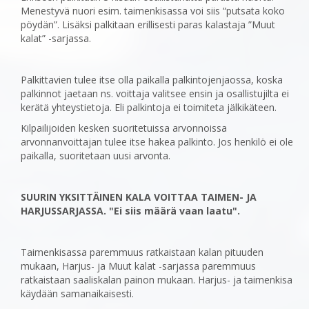
Menestyvä ‎nuori esim. taimenkisassa voi siis “putsata koko
pöydän”. Lisäksi palkitaan erillisesti paras kalastaja ‎‎”Muut
kalat” -sarjassa.
Palkittavien tulee itse olla paikalla palkintojenjaossa, koska
palkinnot ‎jaetaan ns. voittaja valitsee ensin ja osallistujilta ei
kerätä yhteystietoja. Eli palkintoja ei toimiteta ‎jälkikäteen.
Kilpailijoiden kesken suoritetuissa arvonnoissa
arvonnanvoittajan tulee itse hakea ‎palkinto. Jos henkilö ei ole
paikalla, suoritetaan uusi arvonta.
SUURIN YKSITTÄINEN KALA VOITTAA TAIMEN- JA
HARJUSSARJASSA. "Ei siis määrä vaan laatu".
‎Taimenkisassa paremmuus ratkaistaan kalan pituuden
mukaan, Harjus- ja Muut kalat -sarjassa paremmuus
ratkaistaan saaliskalan painon mukaan. Harjus- ja ‎taimenkisa
käydään samanaikaisesti.