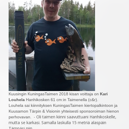
Kuusingin KuningasTaimen 2018 kisan voittaja on
Kari
Louhela
Hanhikosken 61 cm:in Taimenella (c&r).
Louhela sai kiinnityksen KuningasTaimen kiertopalkintoon ja
Kuusamon Tärpin & Visionin yhteisesti sponsoroiman hienon
- Oli taimen kiinni saavuttuani Hanhikoskelle,
perhovavan.
mutta se karkasi. Samalla laskulla 15 metriä alaspäin
Tärppäsi niin,