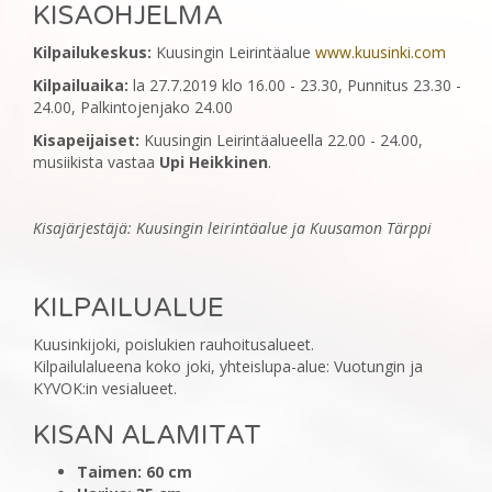
KISAOHJELMA
Kilpailukeskus:
Kuusingin Leirintäalue
www.kuusinki.com
Kilpailuaika:
la 27.7.2019 klo 16.00 - 23.30, Punnitus 23.30 -
24.00, Palkintojenjako 24.00
Kisapeijaiset:
Kuusingin Leirintäalueella 22.00 - 24.00,
musiikista vastaa
Upi Heikkinen
.
Kisajärjestäjä: Kuusingin leirintäalue ja Kuusamon Tärppi
‎KILPAILUALUE
‎Kuusinkijoki, poislukien rauhoitusalueet.
Kilpailulalueena koko joki, yhteislupa-alue: Vuotungin ja
KYVOK:in vesialueet.
KISAN ALAMITAT
Taimen: 60 cm