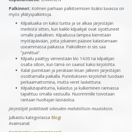
Palkinnot:
Kolmen parhaan palkitsemisen lisäksi luvassa on
myös yllätyspalkintoja.
Kilpailuaika on kaksi tuntia ja se alkaa järjestäjän
merkistä sitten, kun kaikki kilpailijat ovat sijoittuneet
omalle paikalleen. Kilpailussa lampea kierretään
myötäpäivään, jotta jokainen pääsee kalastamaan
useammassa paikassa. Paikoilleen ei siis saa
“jumittua”.
Kilpailu päättyy viimeistään klo 14.00 tai kilpailijan
osalta silloin, kun tämä on saanut kaksi kirjolohta.
Kalat punnitaan ja perataan kisan jälkeen järjestäjän
osoittamalla paikalla. Punnitukseen kirjolohet tuodaan
perkaamattomina, mutta veret laskettuna.
Kilpailutapahtuma, kalastus ja kulkeminen rannassa
tapahtuu omalla vastuulla. Nuorimmille toivotaan
rantaan huoltajan läsnäoloa.
Järjestäjät pidättävät oikeuden mahdollisiin muutoksiin.
Julkaistu kategoriassa
Blogi
Avainsanat