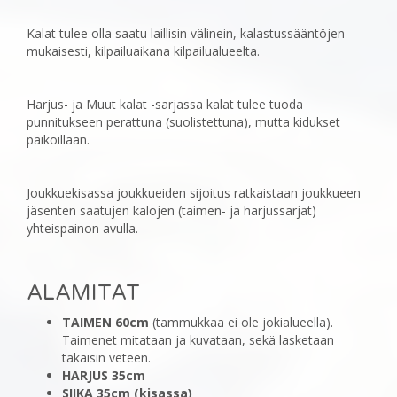
Kalat tulee olla saatu laillisin välinein, kalastussääntöjen
mukaisesti, kilpailuaikana kilpailualueelta.
Harjus- ja Muut kalat -sarjassa kalat tulee tuoda
punnitukseen perattuna (suolistettuna), mutta kidukset
paikoillaan.
Joukkuekisassa joukkueiden sijoitus ratkaistaan joukkueen
jäsenten saatujen kalojen (taimen- ja ‎harjussarjat)
yhteispainon avulla.
ALAMITAT
TAIMEN 60cm
(tammukkaa ei ole jokialueella).
Taimenet mitataan ja kuvataan, sekä lasketaan
takaisin veteen.
HARJUS 35cm
SIIKA 35cm (kisassa)