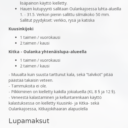
lisäpainon käyttö kielletty.
Hauen kutupyynti sallitaan Oulankajoessa luhta-alueilla
1. - 31.5. Verkon pienin sallittu silmäkoko 50 mm.
Sallitut pyydykset: verkko, rysä ja katiska
Kuusinkijoki
1 taimen / vuorokausi
2 taimen / kausi
Kitka - Oulanka yhtenäislupa-alueella
1 taimen / vuorokausi
2 taimen / kausi
- Muualta kuin suusta tarttunut kala, sekä ”talvikot” pitää
päästää takaisin veteen.
- Tammukoita ei ole.
- Pilkkiminen on kielletty kaikilla jokialueilla (KL 8 § ja 12 §).
- Veneestä kalastaminen ja kelluntarenkaan käyttö
kalastuksessa on kielletty Kuusinki- ja Kitka- sekä
Oulankajoessa, Kitkajokihaaran alapuolella
Lupamaksut