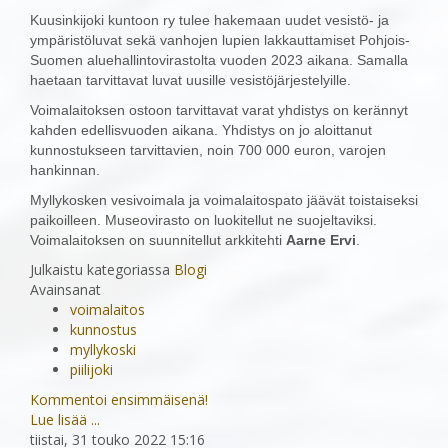
Kuusinkijoki kuntoon ry tulee hakemaan uudet vesistö- ja
ympäristöluvat sekä vanhojen lupien lakkauttamiset Pohjois-
Suomen aluehallintovirastolta vuoden 2023 aikana. Samalla
haetaan tarvittavat luvat uusille vesistöjärjestelyille.
Voimalaitoksen ostoon tarvittavat varat yhdistys on kerännyt
kahden edellisvuoden aikana. Yhdistys on jo aloittanut
kunnostukseen tarvittavien, noin 700 000 euron, varojen
hankinnan.
Myllykosken vesivoimala ja voimalaitospato jäävät toistaiseksi
paikoilleen. Museovirasto on luokitellut ne suojeltaviksi.
Voimalaitoksen on suunnitellut arkkitehti
Aarne Ervi
.
Julkaistu kategoriassa
Blogi
Avainsanat
voimalaitos
kunnostus
myllykoski
piilijoki
Kommentoi ensimmäisenä!
Lue lisää ...
tiistai, 31 touko 2022 15:16