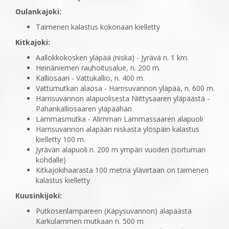
Oulankajoki:
Taimenen kalastus kokonaan kielletty
Kitkajoki:
Aallokkokosken yläpää (niska) - Jyrävä n. 1 km.
Heinäniemen rauhoitusalue, n. 200 m.
Kalliosaari - Vattukallio, n. 400 m.
Vattumutkan alaosa - Harrisuvannon yläpää, n. 600 m.
Harrisuvannon alapuolisesta Niittysaaren yläpäästä -
Pahankalliosaaren yläpäähän
Lammasmutka - Alimman Lammassaaren alapuoli
Harrisuvannon alapään niskasta ylöspäin kalastus
kielletty 100 m.
Jyrävän alapuoli n. 200 m ympäri vuoden (sortuman
kohdalle)
Kitkajokihaarasta 100 metriä ylävirtaan on taimenen
kalastus kielletty
Kuusinkijoki:
Putkosenlampareen (Käpysuvannon) alapäästä
Karkulammen mutkaan n. 500 m