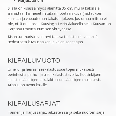
Harjus: 35 cm
Siialla on kisassa myös alamitta 35 cm, muilla kaloilla ei
alamittaa. Taimenet mitataan, otetaan kuva (mittauksen
kanssa) ja vapautetaan takaisin jokeen. Jos omaa mittaa ei
ole, niitä on jaossa Kuusingin Leirintäalueella sekä Kuusamon
Tärpissä ilmoittautumisen yhteydessä.
Kisan tuomaristo voi tarvittaessa tarkistaa kuvan exif-
tiedostosta kuvauspaikan ja kalan saantiajan.
KILPAILUMUOTO
‎Urheilu- ja herrasmieskalastussääntöjen mukaisesti
perinteisillä perho- ja uistinkalastustavoilla; ‎Kuusinkijoen
kalastussääntöjen ja kalakilpailun sääntöjen mukaisesti.
Kilpailu on avoin kaikille.
KILPAILUSARJAT
‎Taimen ja Harjussarjat, aikuisten sarja sekä nuorten sarja