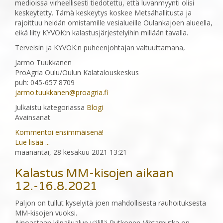
medioissa virheellisesti tiedotettu, että luvanmyynti olisi
keskeytetty. Tämä keskeytys koskee Metsähallitusta ja
rajoittuu heidän omistamille vesialueille Oulankajoen alueella,
eikä liity KYVOK:n kalastusjärjestelyihin millään tavalla.
Terveisin ja KYVOK:n puheenjohtajan valtuuttamana,
Jarmo Tuukkanen
ProAgria Oulu/Oulun Kalatalouskeskus
puh: 045-657 8709
jarmo.tuukkanen@proagria.fi
Julkaistu kategoriassa
Blogi
Avainsanat
Kommentoi ensimmäisenä!
Lue lisää ...
maanantai, 28 kesäkuu 2021 13:21
Kalastus MM-kisojen aikaan
12.-16.8.2021
Paljon on tullut kyselyitä joen mahdollisesta rauhoituksesta
MM-kisojen vuoksi.
Ainoastaan kilpailualue välillä Putkonen-Vihtamutka on