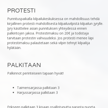
PROTESTI
‎Punnituspaikalla kilpailukeskuksessa on mahdollisuus tehdä
kirjallinen protesti mahdollisesta ‎kilpailuvilpistä kilpailun jyrylle.
Jyry käsittelee asian punnituksen yhteydessä ennen
palkintojen jakoa. ‎Protestimaksu on 20€ ja todistaja
tarvitaan protestin vahvuudeksi. Jos protesti menee läpi
protestimaksu ‎palautetaan sekä vilpin tehnyt kilpailija
hylätään.
PALKITAAN
‎Palkinnot perinteiseen tapaan hyvät!
Taimensarjassa palkitaan 3
Harjussarjassa palkitaan 3
Erikseen palkitaan 3 kisaan osallistunutta parasta nuorta.