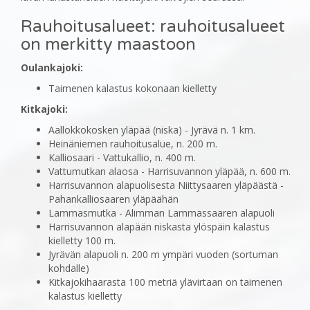
Rauhoitusalueet: rauhoitusalueet
on merkitty maastoon
Oulankajoki:
Taimenen kalastus kokonaan kielletty
Kitkajoki:
Aallokkokosken yläpää (niska) - Jyrävä n. 1 km.
Heinäniemen rauhoitusalue, n. 200 m.
Kalliosaari - Vattukallio, n. 400 m.
Vattumutkan alaosa - Harrisuvannon yläpää, n. 600 m.
Harrisuvannon alapuolisesta Niittysaaren yläpäästä -
Pahankalliosaaren yläpäähän
Lammasmutka - Alimman Lammassaaren alapuoli
Harrisuvannon alapään niskasta ylöspäin kalastus
kielletty 100 m.
Jyrävän alapuoli n. 200 m ympäri vuoden (sortuman
kohdalle)
Kitkajokihaarasta 100 metriä ylävirtaan on taimenen
kalastus kielletty