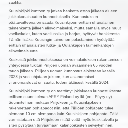
saakka.
Kuusinkijoki kuntoon ry jatkaa hanketta oston jälkeen alueen
jokikokonaisuuden kunnostuksella. Kunnostuksen
päätavoitteena on saada Kuusinkijoen erittäin uhanalainen
taimenkanta jälleen elinvoimaiseksi, mutta samalla myös muut
vaelluskalat, kuten vaellussiika ja harjus, hyötyvät hankkeesta.
Tämän lisäksi Kuusingin taimenen pelastaminen hyödyttää
erittäin uhanalaisten Kitka- ja Oulankajoen taimenkantojen
elinvoimaisuutta.
Keskeistä jokikunnostuksessa on voimalaitoksen rakentamisen
yhteydessä tukitun Piilijoen uoman avaaminen 65 vuoden
tauon jälkeen. Piilijoen uoman kunnostus aloitetaan kesällä
2023 ja vesi ohjataan jokeen, kun asianomaiset
viranomaisluvat on saatu, todennäköisesti kesällä 2024.
Kuusinkijoki kuntoon ry on teettänyt jokialueen kunnostuksesta
erillisen suunnitelman AFRY Finland oy:llä (ent. Pöyry oy).
Suunnitelman mukaan Piilijokeen ja Kuusinkijokeen
rakennetaan pohjapadot niin, että Piilijoen pohjapato tulee
olemaan 10 cm alempana kuin Kuusinkijoen pohjapato. Tällä
varmistetaan että Piilijokeen riittää vettä myös keskitalvella ja
siten pystytään turvaamaan kalanpoikasten selviytyminen.