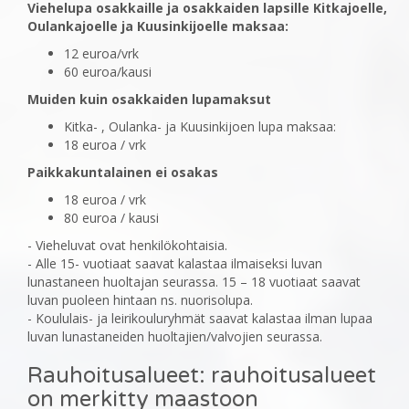
Viehelupa osakkaille ja osakkaiden lapsille Kitkajoelle,
Oulankajoelle ja Kuusinkijoelle maksaa:
12 euroa/vrk
60 euroa/kausi
Muiden kuin osakkaiden lupamaksut
Kitka- , Oulanka- ja Kuusinkijoen lupa maksaa:
18 euroa / vrk
Paikkakuntalainen ei osakas
18 euroa / vrk
80 euroa / kausi
- Vieheluvat ovat henkilökohtaisia.
- Alle 15- vuotiaat saavat kalastaa ilmaiseksi luvan
lunastaneen huoltajan seurassa. 15 – 18 vuotiaat saavat
luvan puoleen hintaan ns. nuorisolupa.
- Koululais- ja leirikouluryhmät saavat kalastaa ilman lupaa
luvan lunastaneiden huoltajien/valvojien seurassa.
Rauhoitusalueet: rauhoitusalueet
on merkitty maastoon