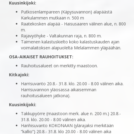
Kuusinkijoki:
Putkosenlampareen (Käpysuvannon) alapäästä
Karkulammen mutkaan n. 500 m
Raatekosken alapää - Haisusaaren välinen alue, n. 800
m.
Rajavyöhyke - Valtakunnan raja, n. 800 m.
Taimenen kalastuskielto koko kalastuskauden ajan
voimalaitoksen alapuolelta Melalammen yläpäähän.
OSA-AIKAISET RAUHOITUKSET:
Rauhoitusalueet on merkitty maastoon.
Kitkajoki:
Harrisuvanto 20.8.- 31.8. klo. 20.00 - 8.00 välinen aika.
Harrisuvannon yläosassa aikaisemman
rauhoitusalueen jatkona).
Kuusinkijoki:
Takkupyörre (maastoon merk. alue n. 200 m.) 20.8.-
31.8. klo. 20.00 - 8.00 välinen aika.
Hanhisuvanto KOKONAAN (ylärajaksi merkitään
”kallio”) 20.8.- 31.8. klo 20.00 - 8.00 välinen aika