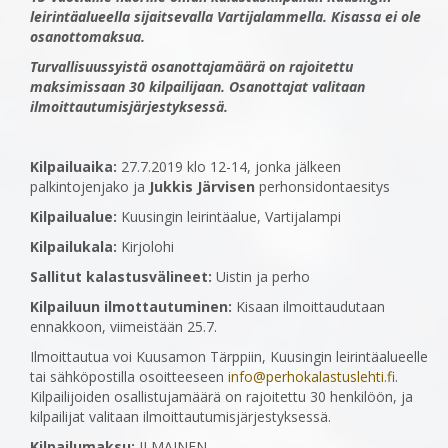
leirintäalueella sijaitsevalla Vartijalammella. Kisassa ei ole
osanottomaksua.
Turvallisuussyistä osanottajamäärä on rajoitettu
maksimissaan 30 kilpailijaan. Osanottajat valitaan
ilmoittautumisjärjestyksessä.
Kilpailuaika:
27.7.2019 klo 12-14, jonka jälkeen
palkintojenjako ja
Jukkis Järvisen
perhonsidontaesitys
Kilpailualue:
Kuusingin leirintäalue, Vartijalampi
Kilpailukala:
Kirjolohi
Sallitut kalastusvälineet:
Uistin ja perho
Kilpailuun ilmottautuminen:
Kisaan ilmoittaudutaan
ennakkoon, viimeistään 25.7.
Ilmoittautua voi Kuusamon Tärppiin, Kuusingin leirintäalueelle
tai sähköpostilla osoitteeseen
info@perhokalastuslehti.fi
.
Kilpailijoiden osallistujamäärä on rajoitettu 30 henkilöön, ja
kilpailijat valitaan ilmoittautumisjärjestyksessä.
Kilpailumaksu:
ILMAINEN