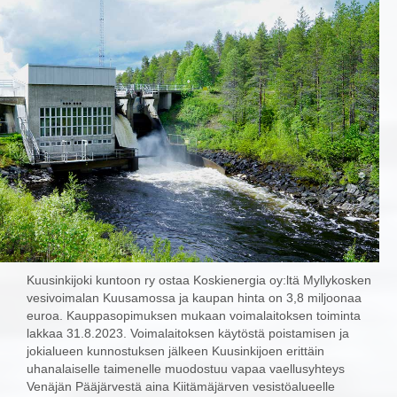
Kuusinkijoki kuntoon ry ostaa Koskienergia oy:ltä Myllykosken
vesivoimalan Kuusamossa ja kaupan hinta on 3,8 miljoonaa
euroa. Kauppasopimuksen mukaan voimalaitoksen toiminta
lakkaa 31.8.2023. Voimalaitoksen käytöstä poistamisen ja
jokialueen kunnostuksen jälkeen Kuusinkijoen erittäin
uhanalaiselle taimenelle muodostuu vapaa vaellusyhteys
Venäjän Pääjärvestä aina Kiitämäjärven vesistöalueelle