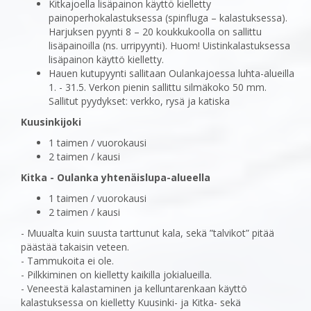
Kitkajoella lisäpainon käyttö kielletty
painoperhokalastuksessa (spinfluga – kalastuksessa).
Harjuksen pyynti 8 – 20 koukkukoolla on sallittu
lisäpainoilla (ns. urripyynti). Huom! Uistinkalastuksessa
lisäpainon käyttö kielletty.
Hauen kutupyynti sallitaan Oulankajoessa luhta-alueilla
1. - 31.5. Verkon pienin sallittu silmäkoko 50 mm.
Sallitut pyydykset: verkko, rysä ja katiska
Kuusinkijoki
1 taimen / vuorokausi
2 taimen / kausi
Kitka - Oulanka yhtenäislupa-alueella
1 taimen / vuorokausi
2 taimen / kausi
- Muualta kuin suusta tarttunut kala, sekä ”talvikot” pitää
päästää takaisin veteen.
- Tammukoita ei ole.
- Pilkkiminen on kielletty kaikilla jokialueilla.
- Veneestä kalastaminen ja kelluntarenkaan käyttö
kalastuksessa on kielletty Kuusinki- ja Kitka- sekä