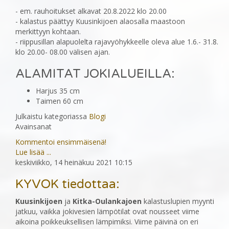
- em. rauhoitukset alkavat 20.8.2022 klo 20.00
- kalastus päättyy Kuusinkijoen alaosalla maastoon
merkittyyn kohtaan.
- riippusillan alapuolelta rajavyöhykkeelle oleva alue 1.6.- 31.8.
klo 20.00- 08.00 välisen ajan.
ALAMITAT JOKIALUEILLA:
Harjus 35 cm
Taimen 60 cm
Julkaistu kategoriassa
Blogi
Avainsanat
Kommentoi ensimmäisenä!
Lue lisää ...
keskiviikko, 14 heinäkuu 2021 10:15
KYVOK tiedottaa:
Kuusinkijoen
ja
Kitka-Oulankajoen
kalastuslupien myynti
jatkuu, vaikka jokivesien lämpötilat ovat nousseet viime
aikoina poikkeuksellisen lämpimiksi. Viime päivinä on eri