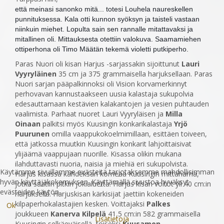
että meinasi sanonko mitä... totesi Louhela naureskellen
punnituksessa. Kala otti kunnon syöksyn ja taisteli vastaan
niinkuin miehet. Lopulta sain sen rannalle mitattavaksi ja
mitallinen oli. Mittauksesta otettiin valokuva. Saamamiehen
ottiperhona oli Timo Määtän tekemä violetti putkiperho.
Paras Nuori oli kisan Harjus -sarjassakin sijoittunut
Lauri
Vyyryläinen
35 cm ja 375 grammaisella harjuksellaan. Paras
Nuori sarjan pääpalkinnoksi oli Vision korvamerkinnyt
perhovava
n kannustaakseen uusia kalastaja sukupolvia
edesauttamaan kestävien kalakantojen ja vesien puhtauden
vaalimista. Parhaat nuoret Lauri Vyyryläisen ja
Milla
Oinaan
palkitsi myös Kuusingin konkarikalastaja
Yrjö
Puurunen
omilla vaappukokoelmimillaan, esittäen toiveen,
että jatkossa muutkin Kuusingin konkarit lahjoittaisivat
ylijäämä vaappujaan nuorille. Kisassa olikin mukana
ilahduttavasti nuoria, naisia ja miehiä eri sukupolvista.
Käytämme sivuillamme evästeitä tarjotaksemme mahdollisimman
Harjus kisassa kahdeksan komeaa Kuusingin mittaharria,
hyvän käyttäjäkokemuksen. Käyttämällä sivustoa hyväksyt
jotka saatiin pitkin jokialuetta. Harjus kisan voitot yli 40 cm:in
evästeiden käytön.
harjuksella. Harjuskisan kärkisijat jaettiin kokeneiden
kilpaperhokalastajien kesken. Voittajaksi
Palkes
Ok
joukkueen
Kanerva Kilpelä
41,5 cm:in 582 grammaisella
Lisätietoja
Kuusingin selkäeväisellä, toiseksi
Kuusamon