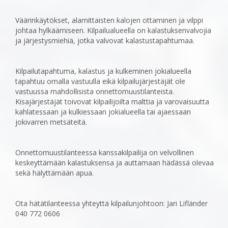
Väärinkäytökset, alamittaisten kalojen ottaminen ja vilppi
johtaa hylkäämiseen. Kilpailualueella on ‎kalastuksenvalvojia
ja järjestysmiehiä, jotka valvovat kalastustapahtumaa.
Kilpailutapahtuma, kalastus ja kulkeminen jokialueella
tapahtuu omalla vastuulla eikä kilpailujärjestäjät ole
‎vastuussa mahdollisista onnettomuustilanteista.
Kisajärjestäjät toivovat kilpailijoilta malttia ja ‎varovaisuutta
kahlatessaan ja kulkiessaan jokialueella tai ajaessaan
jokivarren metsäteitä.
Onnettomuustilanteessa kanssakilpailija on velvollinen
keskeyttämään kalastuksensa ja auttamaan ‎hädässä olevaa
sekä hälyttämään apua.
Ota hätätilanteessa yhteyttä kilpailunjohtoon: Jari Lifländer
040 772 0606