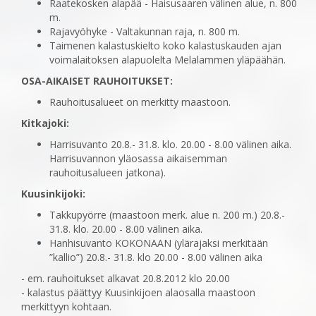
Raatekosken alapää - Haisusaaren välinen alue, n. 800
m.
Rajavyöhyke - Valtakunnan raja, n. 800 m.
Taimenen kalastuskielto koko kalastuskauden ajan
voimalaitoksen alapuolelta Melalammen yläpäähän.
OSA-AIKAISET RAUHOITUKSET:
Rauhoitusalueet on merkitty maastoon.
Kitkajoki:
Harrisuvanto 20.8.- 31.8. klo. 20.00 - 8.00 välinen aika.
Harrisuvannon yläosassa aikaisemman
rauhoitusalueen jatkona).
Kuusinkijoki:
Takkupyörre (maastoon merk. alue n. 200 m.) 20.8.-
31.8. klo. 20.00 - 8.00 välinen aika.
Hanhisuvanto KOKONAAN (ylärajaksi merkitään
”kallio”) 20.8.- 31.8. klo 20.00 - 8.00 välinen aika
- em. rauhoitukset alkavat 20.8.2012 klo 20.00
- kalastus päättyy Kuusinkijoen alaosalla maastoon
merkittyyn kohtaan.