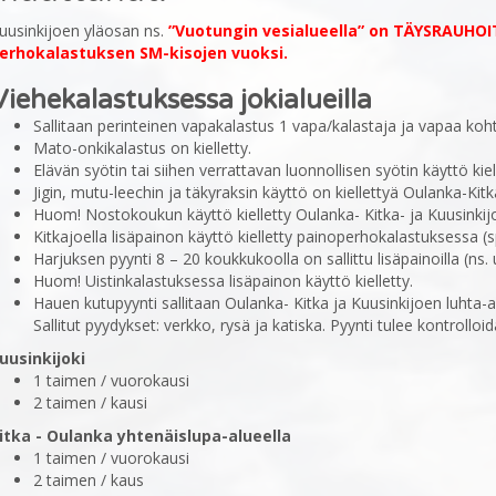
uusinkijoen yläosan ns.
”Vuotungin vesialueella” on TÄYSRAUHOIT
erhokalastuksen SM-kisojen vuoksi.
Viehekalastuksessa jokialueilla
Sallitaan perinteinen vapakalastus 1 vapa/kalastaja ja vapaa koht
Mato-onkikalastus on kielletty.
Elävän syötin tai siihen verrattavan luonnollisen syötin käyttö kiel
Jigin, mutu-leechin ja täkyraksin käyttö on kiellettyä Oulanka-Kitka
Huom! Nostokoukun käyttö kielletty Oulanka- Kitka- ja Kuusinkijo
Kitkajoella lisäpainon käyttö kielletty painoperhokalastuksessa (s
Harjuksen pyynti 8 – 20 koukkukoolla on sallittu lisäpainoilla (ns. u
Huom! Uistinkalastuksessa lisäpainon käyttö kielletty.
Hauen kutupyynti sallitaan Oulanka- Kitka ja Kuusinkijoen luhta-al
Sallitut pyydykset: verkko, rysä ja katiska. Pyynti tulee kontrolloi
uusinkijoki
1 taimen / vuorokausi
2 taimen / kausi
itka - Oulanka yhtenäislupa-alueella
1 taimen / vuorokausi
2 taimen / kaus