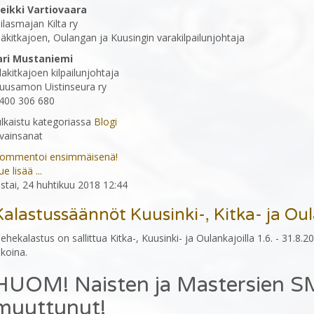
eikki Vartiovaara
iilasmajan Kilta ry
läkitkajoen, Oulangan ja Kuusingin varakilpailunjohtaja
ari Mustaniemi
lakitkajoen kilpailunjohtaja
uusamon Uistinseura ry
400 306 680
ulkaistu kategoriassa
Blogi
vainsanat
ommentoi ensimmäisenä!
ue lisää ...
iistai, 24 huhtikuu 2018 12:44
Kalastussäännöt Kuusinki-, Kitka- ja Ou
iehekalastus on sallittua Kitka-, Kuusinki- ja Oulankajoilla 1.6. - 31.8.2
ikoina.
HUOM! Naisten ja Mastersien SM
muuttunut!