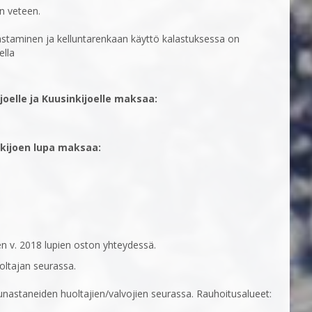
in veteen.
 kalastaminen ja kelluntarenkaan käyttö kalastuksessa on
ella
joelle ja Kuusinkijoelle maksaa:
nkijoen lupa maksaa:
n v. 2018 lupien oston yhteydessä.
oltajan seurassa.
lunastaneiden huoltajien/valvojien seurassa. Rauhoitusalueet: