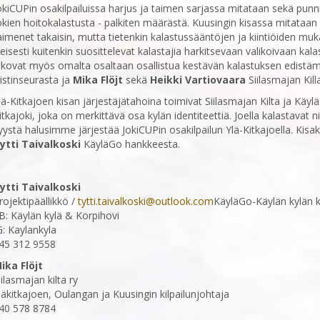
okiCUPin osakilpailuissa harjus ja taimen sarjassa mitataan sekä pun
okien hoitokalastusta - palkiten määrästä. Kuusingin kisassa mitataan
aimenet takaisin, mutta tietenkin kalastussääntöjen ja kiintiöiden muka
leisesti kuitenkin suosittelevat kalastajia harkitsevaan valikoivaan ka
ikovat myös omalta osaltaan osallistua kestävän kalastuksen edist
istinseurasta ja
Mika Flöjt
sekä
Heikki Vartiovaara
Siilasmajan Kill
lä-Kitkajoen kisan järjestäjätahoina toimivat Siilasmajan Kilta ja Käyl
itkajoki, joka on merkittävä osa kylän identiteettiä. Joella kalastavat ni
yystä halusimme järjestää JokiCUPin osakilpailun Ylä-Kitkajoella. Kis
ytti Taivalkoski
KäyläGo hankkeesta.
ytti Taivalkoski
rojektipäällikkö /
tytti.taivalkoski@outlook.com
KäyläGo-Käylän kylän 
B: Käylän kylä & Korpihovi
G: Kaylankyla
45 312 9558
ika Flöjt
iilasmajan kilta ry
läkitkajoen, Oulangan ja Kuusingin kilpailunjohtaja
40 578 8784