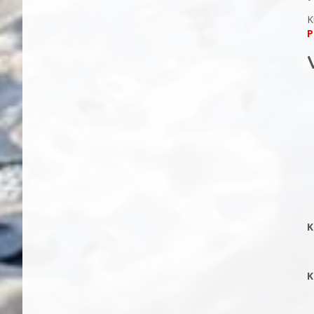
K
P
K
K