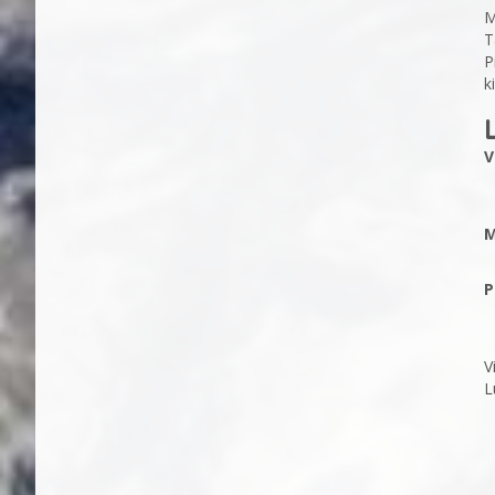
M
T
P
k
V
M
P
V
L