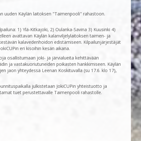
taan uuden Käylän laitoksen "Taimenpooli" rahastoon.
iluna: 1) Ylä-Kitkajoki, 2) Oulanka-Savina 3) Kuusinki 4)
elleen avattavan Käylän kalanviljelylaitoksen taimen- ja
kestävän kalavedenhoidon edistämiseen. Kilpailunjärjestäjät
JokiCUPin eri kisoihin kesän aikana.
ja osallistumaan joki- ja järvialueita kehittävään
din ja vastakuoriutuneiden poikasten hankkimiseen. Käylän
tojen jaon yhteydessä Leenan Koskituvalla (su 17.6. klo 17),
nnituspaikalla julkistetaan JokiCUPin yhteistuotto ja
antamat tuet perustettavalle Taimenpooli rahastolle.