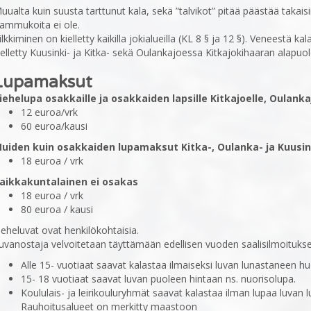
uualta kuin suusta tarttunut kala, sekä ”talvikot” pitää päästää takais
ammukoita ei ole.
ilkkiminen on kielletty kaikilla jokialueilla (KL 8 § ja 12 §). Veneestä
ielletty Kuusinki- ja Kitka- sekä Oulankajoessa Kitkajokihaaran alapuol
Lupamaksut
iehelupa osakkaille ja osakkaiden lapsille Kitkajoelle, Oulanka
12 euroa/vrk
60 euroa/kausi
uiden kuin osakkaiden lupamaksut Kitka-, Oulanka- ja Kuusi
18 euroa / vrk
aikkakuntalainen ei osakas
18 euroa / vrk
80 euroa / kausi
ieheluvat ovat henkilökohtaisia.
uvanostaja velvoitetaan täyttämään edellisen vuoden saalisilmoitukse
Alle 15- vuotiaat saavat kalastaa ilmaiseksi luvan lunastaneen hu
15- 18 vuotiaat saavat luvan puoleen hintaan ns. nuorisolupa.
Koululais- ja leirikouluryhmät saavat kalastaa ilman lupaa luvan 
Rauhoitusalueet on merkitty maastoon