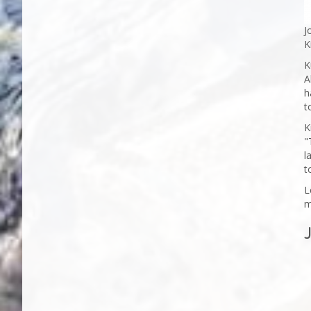
J
K
K
A
h
t
K
"
l
t
L
m