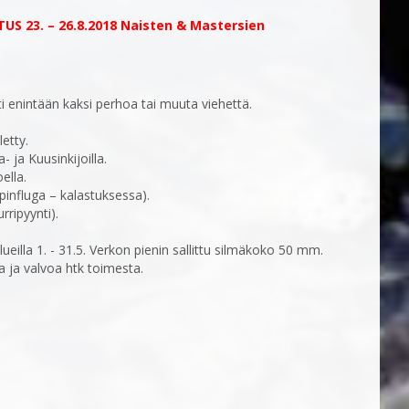
US 23. – 26.8.2018 Naisten & Mastersien
i enintään kaksi perhoa tai muuta viehettä.
letty.
- ja Kuusinkijoilla.
ella.
pinfluga – kalastuksessa).
rripyynti).
ueilla 1. - 31.5. Verkon pienin sallittu silmäkoko 50 mm.
da ja valvoa htk toimesta.