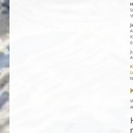
H
S
Y
J
A
K
0
J
A
K
L
t
V
a