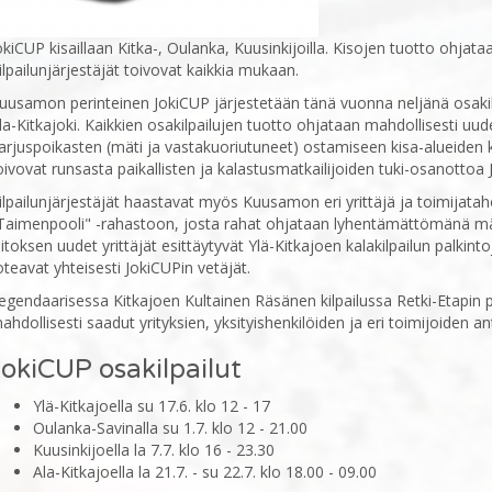
okiCUP kisaillaan Kitka-, Oulanka, Kuusinkijoilla. Kisojen tuotto ohja
ilpailunjärjestäjät toivovat kaikkia mukaan.
uusamon perinteinen JokiCUP järjestetään tänä vuonna neljänä osakilpa
la-Kitkajoki. Kaikkien osakilpailujen tuotto ohjataan mahdollisesti uud
arjuspoikasten (mäti ja vastakuoriutuneet) ostamiseen kisa-alueiden 
oivovat runsasta paikallisten ja kalastusmatkailijoiden tuki-osanottoa 
ilpailunjärjestäjät haastavat myös Kuusamon eri yrittäjä ja toimijataho
Taimenpooli" -rahastoon, josta rahat ohjataan lyhentämättömänä mä
aitoksen uudet yrittäjät esittäytyvät Ylä-Kitkajoen kalakilpailun palkin
oteavat yhteisesti JokiCUPin vetäjät.
egendaarisessa Kitkajoen Kultainen Räsänen kilpailussa Retki-Etapin pu
ahdollisesti saadut yrityksien, yksityishenkilöiden ja eri toimijoiden 
JokiCUP osakilpailut
Ylä-Kitkajoella su 17.6. klo 12 - 17
Oulanka-Savinalla su 1.7. klo 12 - 21.00
Kuusinkijoella la 7.7. klo 16 - 23.30
Ala-Kitkajoella la 21.7. - su 22.7. klo 18.00 - 09.00