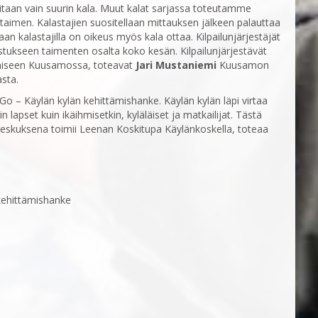
nitaan vain suurin kala. Muut kalat sarjassa toteutamme
 taimen. Kalastajien suositellaan mittauksen jälkeen palauttaa
an kalastajilla on oikeus myös kala ottaa. Kilpailunjärjestäjät
lastukseen taimenten osalta koko kesän. Kilpailunjärjestävät
ämiseen Kuusamossa, toteavat
Jari Mustaniemi
Kuusamon
asta.
äGo – Käylän kylän kehittämishanke. Käylän kylän läpi virtaa
in lapset kuin ikäihmisetkin, kyläläiset ja matkailijat. Tästä
akeskuksena toimii Leenan Koskitupa Käylänkoskella, toteaa
kehittämishanke