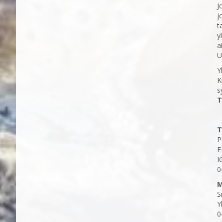
J
j
t
y
a
U
Y
K
s
T
T
P
F
I
0
M
S
Y
0