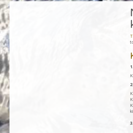
T
t
1
K
2
K
K
K
k
3