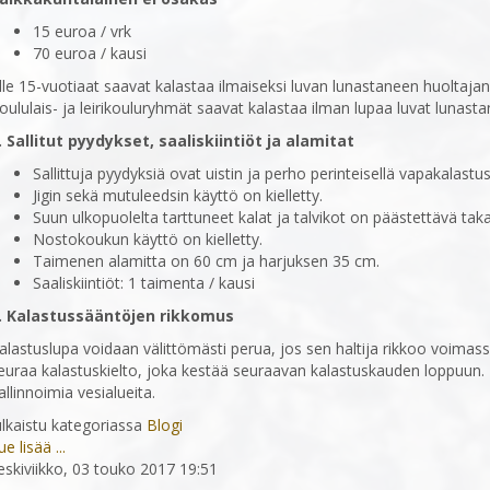
15 euroa / vrk
70 euroa / kausi
lle 15-vuotiaat saavat kalastaa ilmaiseksi luvan lunastaneen huoltaja
oululais- ja leirikouluryhmät saavat kalastaa ilman lupaa luvat lunast
. Sallitut pyydykset, saaliskiintiöt ja alamitat
Sallittuja pyydyksiä ovat uistin ja perho perinteisellä vapakalas
Jigin sekä mutuleedsin käyttö on kielletty.
Suun ulkopuolelta tarttuneet kalat ja talvikot on päästettävä taka
Nostokoukun käyttö on kielletty.
Taimenen alamitta on 60 cm ja harjuksen 35 cm.
Saaliskiintiöt: 1 taimenta / kausi
. Kalastussääntöjen rikkomus
alastuslupa voidaan välittömästi perua, jos sen haltija rikkoo voima
euraa kalastuskielto, joka kestää seuraavan kalastuskauden loppuun.
allinnoimia vesialueita.
ulkaistu kategoriassa
Blogi
ue lisää ...
eskiviikko, 03 touko 2017 19:51