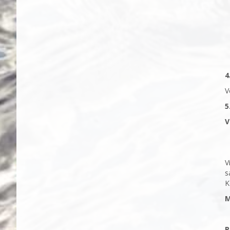
4
V
5
V
V
s
K
M
P