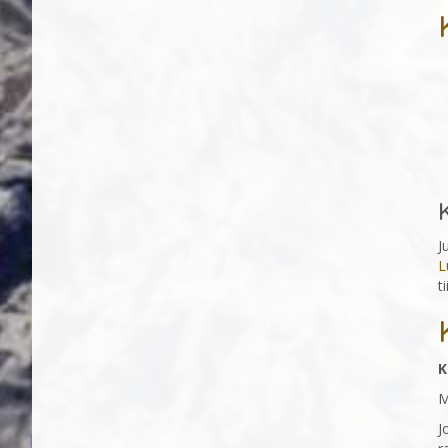
J
L
t
K
M
J