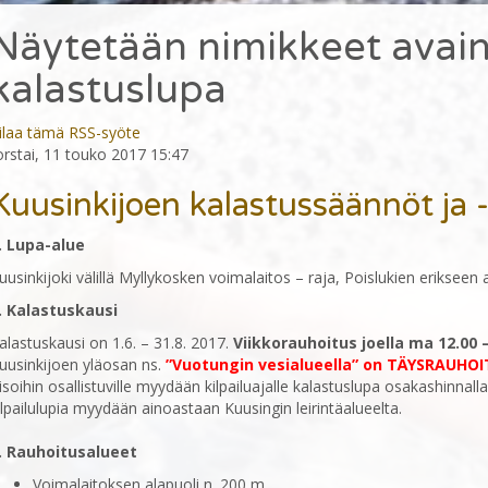
Näytetään nimikkeet avai
kalastuslupa
ilaa tämä RSS-syöte
orstai, 11 touko 2017 15:47
Kuusinkijoen kalastussäännöt ja
. Lupa-alue
uusinkijoki välillä Myllykosken voimalaitos – raja, Poislukien erikseen
. Kalastuskausi
alastuskausi on 1.6. – 31.8. 2017.
Viikkorauhoitus joella ma 12.00 –
uusinkijoen yläosan ns.
”Vuotungin vesialueella” on TÄYSRAUHOIT
isoihin osallistuville myydään kilpailuajalle kalastuslupa osakashinnalla
ilpailulupia myydään ainoastaan Kuusingin leirintäalueelta.
. Rauhoitusalueet
Voimalaitoksen alapuoli n. 200 m