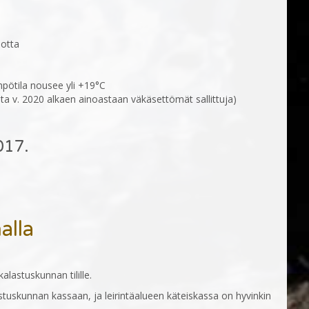
uotta
mpötila nousee yli +19°C
a v. 2020 alkaen ainoastaan väkäsettömät sallittuja)
017.
alla
lastuskunnan tilille.
astuskunnan kassaan, ja leirintäalueen käteiskassa on hyvinkin