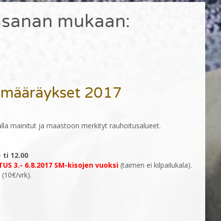
nsanan mukaan:
 -määräykset 2017
 alla mainitut ja maastoon merkityt rauhoitusalueet.
 ti 12.00
US 3.- 6.8.2017 SM-kisojen vuoksi
(taimen ei kilpailukala).
 (10€/vrk).