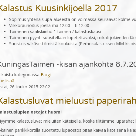
Kalastus Kuusinkijoella 2017
Sopimus yhtenäislupa-alueesta on voimassa seuraavat kolme v
Viikkorauhoitus joella ma 12.00 – ti 12.00
Taimenen saaliskiintiö 1 taimen / kalastuskausi
Taimenen pyynti suositellaan lopetettavaksi, mikäli jokiveden lä
Suositus väkäsettömistä koukuista (Perhokalastuksen MM-kisoist
KuningasTaimen -kisan ajankohta 8.7.2
ulkaistu kategoriassa
Blogi
ue lisää ...
iistai, 26 touko 2015 22:02
Kalastusluvat mieluusti paperirah
alastuslupien ostajat huom!
yymme kalastusluvat mieluiten käteisellä, koska tilitämme luparahat ka
okainen pankkikortilla suoritettu lupaostos pitää kaivaa käteisenä kal