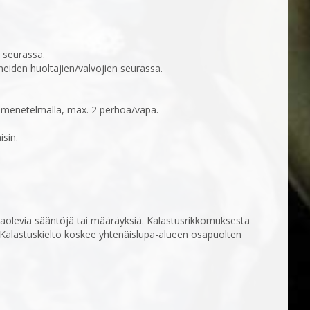
n seurassa.
aneiden huoltajien/valvojien seurassa.
tusmenetelmällä, max. 2 perhoa/vapa.
isin.
ssaolevia sääntöjä tai määräyksiä. Kalastusrikkomuksesta
 Kalastuskielto koskee yhtenäislupa-alueen osapuolten