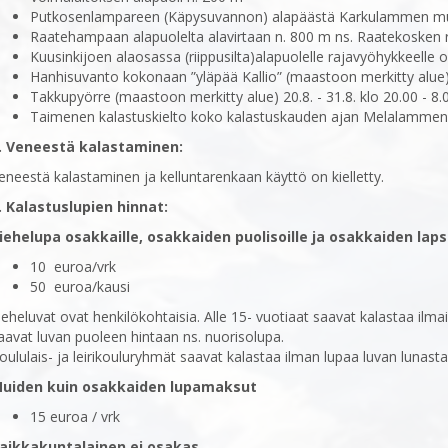
Putkosenlampareen (Käpysuvannon) alapäästä Karkulammen mu
Raatehampaan alapuolelta alavirtaan n. 800 m ns. Raatekosken 
Kuusinkijoen alaosassa (riippusilta)alapuolelle rajavyöhykkeelle o
Hanhisuvanto kokonaan ”yläpää Kallio” (maastoon merkitty alue) 2
Takkupyörre (maastoon merkitty alue) 20.8. - 31.8. klo 20.00 - 8.
Taimenen kalastuskielto koko kalastuskauden ajan Melalammen 
. Veneestä kalastaminen:
eneestä kalastaminen ja kelluntarenkaan käyttö on kielletty.
. Kalastuslupien hinnat:
iehelupa osakkaille, osakkaiden puolisoille ja osakkaiden lapsi
10 euroa/vrk
50 euroa/kausi
ieheluvat ovat henkilökohtaisia. Alle 15- vuotiaat saavat kalastaa ilm
aavat luvan puoleen hintaan ns. nuorisolupa.
oululais- ja leirikouluryhmät saavat kalastaa ilman lupaa luvan lunast
uiden kuin osakkaiden lupamaksut
15 euroa / vrk
aikkakuntalainen ei osakas