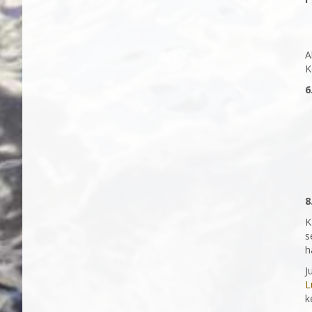
A
K
6
8
K
s
h
J
L
k