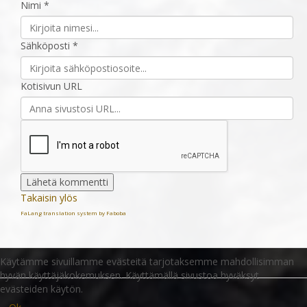
Nimi *
Sähköposti *
Kotisivun URL
Takaisin ylös
FaLang translation system by Faboba
Käytämme sivuillamme evästeitä tarjotaksemme mahdollisimman
hyvän käyttäjäkokemuksen. Käyttämällä sivustoa hyväksyt
evästeiden käytön.