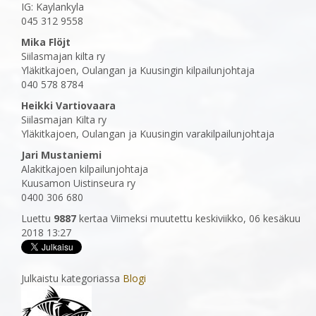
IG: Kaylankyla
045 312 9558
Mika Flöjt
Siilasmajan kilta ry
Yläkitkajoen, Oulangan ja Kuusingin kilpailunjohtaja
040 578 8784
Heikki Vartiovaara
Siilasmajan Kilta ry
Yläkitkajoen, Oulangan ja Kuusingin varakilpailunjohtaja
Jari Mustaniemi
Alakitkajoen kilpailunjohtaja
Kuusamon Uistinseura ry
0400 306 680
Luettu
9887
kertaa
Viimeksi muutettu keskiviikko, 06 kesäkuu
2018 13:27
Julkaistu kategoriassa
Blogi