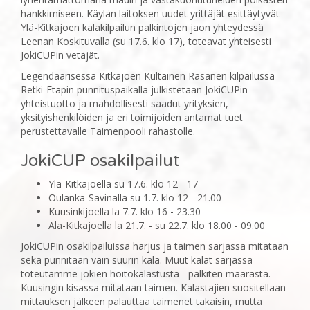
hankkimiseen. Käylän laitoksen uudet yrittäjät esittäytyvät
Ylä-Kitkajoen kalakilpailun palkintojen jaon yhteydessä
Leenan Koskituvalla (su 17.6. klo 17), toteavat yhteisesti
JokiCUPin vetäjät.
Legendaarisessa Kitkajoen Kultainen Räsänen kilpailussa
Retki-Etapin punnituspaikalla julkistetaan JokiCUPin
yhteistuotto ja mahdollisesti saadut yrityksien,
yksityishenkilöiden ja eri toimijoiden antamat tuet
perustettavalle Taimenpooli rahastolle.
JokiCUP osakilpailut
Ylä-Kitkajoella su 17.6. klo 12 - 17
Oulanka-Savinalla su 1.7. klo 12 - 21.00
Kuusinkijoella la 7.7. klo 16 - 23.30
Ala-Kitkajoella la 21.7. - su 22.7. klo 18.00 - 09.00
JokiCUPin osakilpailuissa harjus ja taimen sarjassa mitataan
sekä punnitaan vain suurin kala. Muut kalat sarjassa
toteutamme jokien hoitokalastusta - palkiten määrästä.
Kuusingin kisassa mitataan taimen. Kalastajien suositellaan
mittauksen jälkeen palauttaa taimenet takaisin, mutta