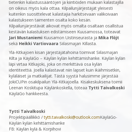
tietenkin kalastussääntöjen ja kiintiöiden mukaan kalastajilla
on oikeus myös kala ottaa. Kilpailunjärjestäjät yleisesti
kuitenkin suosittelevat kalastajia harkitsevaan valikoivaan
kalastukseen taimenten osalta koko kesän.
Kilpailunjärjestävät aikovat myös omalta osaltaan osallistua
kestävän kalastuksen edistämiseen Kuusamossa, toteavat
Jari Mustaniemi
Kuusamon Uistinseurasta ja
Mika Flöjt
sekä
Heikki Vartiovaara
Siilasmajan Killasta.
Ylä-Kitkajoen kisan järjestäjätahoina toimivat Siilasmajan
Kilta ja KäyläGo – Käylän kylän kehittämishanke. Käylän kylän
läpi virtaa Kitkajoki, joka on merkittävä osa kylän
identiteettiä. Joella kalastavat niin lapset kuin ikäihmisetkin,
kyläläiset ja matkailijat. Tästä syystä halusimme järjestää
JokiCUPin osakilpailun Ylä-Kitkajoella. Kisakeskuksena toimii
Leenan Koskitupa Käylänkoskella, toteaa
Tytti Taivalkoski
KäyläGo hankkeesta.
Tytti Taivalkoski
Projektipäällikkö /
tytti.taivalkoski@outlook.com
KäyläGo-
Käylän kylän kehittämishanke
FB: Käylän kylä & Korpihovi