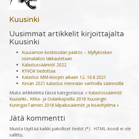
Kuusinki
Uusimmat artikkelit kirjoittajalta
Kuusinki
Kuusamon koskisodan päätös – Myllykosken
voimalaitos lakkautetaan
Kalastussäännöt 2022
KYVOK tiedottaa:
Kalastus MM-kisojen aikaan 12.-16.8.2021
Kesän 2021 kalastus mennään vanhoilla säännöillä
Muita artikkeleita tässä kategoriassa:
« Kalastussäännöt
Kuusinki-, Kitka- ja Oulankajoella 2018
Kuusingin
KuningasTaimen 2018 kilpailusäännöt ja kisaohjelma »
Jätä kommentti
Muista täyttää kaikki pakolliset tiedot (*) . HTML-koodi ei ole
sallittu.