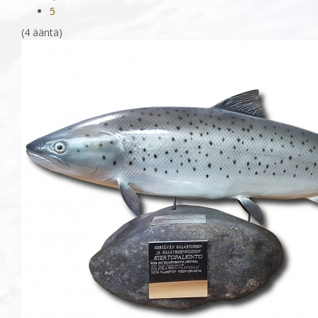
5
(4 ääntä)