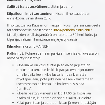
Sallitut kalastusvälineet:
Uistin ja perho
Kilpailuun ilmottautuminen:
Kisaan ilmoittaudutaan
ennakkoon, viimeistään 25.7.
Ilmoittautua voi Kuusamon Tärppiin, Kuusingin leirintäalueelle
tai sähköpostilla osoitteeseen
info@perhokalastuslehti.fi
.
Kilpailijoiden osallistujamäärä on rajoitettu 30 henkilöön, ja
kilpailijat valitaan ilmoittautumisjärjestyksessä.
Kilpailumaksu:
ILMAINEN
Palkinnot:
Kolmen parhaan palkitsemisen lisäksi luvassa on
myös yllätyspalkintoja.
Kilpailuaika on kaksi tuntia ja se alkaa järjestäjän
merkistä sitten, kun kaikki kilpailijat ovat sijoittuneet
omalle paikalleen. Kilpailussa lampea kierretään
myötäpäivään, jotta jokainen pääsee kalastamaan
useammassa paikassa. Paikoilleen ei siis saa
“jumittua”.
Kilpailu päättyy viimeistään klo 14.00 tai kilpailijan
osalta silloin, kun tämä on saanut kaksi kirjolohta.
Kalat punnitaan ja perataan kisan jälkeen järjestäjän