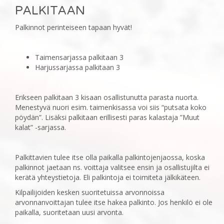
PALKITAAN
‎Palkinnot perinteiseen tapaan hyvät!
Taimensarjassa palkitaan 3
Harjussarjassa palkitaan 3
Erikseen palkitaan 3 kisaan osallistunutta parasta nuorta.
Menestyvä ‎nuori esim. taimenkisassa voi siis “putsata koko
pöydän”. Lisäksi palkitaan erillisesti paras kalastaja ‎‎”Muut
kalat” -sarjassa.
Palkittavien tulee itse olla paikalla palkintojenjaossa, koska
palkinnot ‎jaetaan ns. voittaja valitsee ensin ja osallistujilta ei
kerätä yhteystietoja. Eli palkintoja ei toimiteta ‎jälkikäteen.
Kilpailijoiden kesken suoritetuissa arvonnoissa
arvonnanvoittajan tulee itse hakea ‎palkinto. Jos henkilö ei ole
paikalla, suoritetaan uusi arvonta.