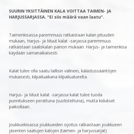
SUURIN YKSITTÄINEN KALA VOITTAA TAIMEN- JA
HARJUSSARJASSA. "Ei siis määrä vaan laatu".
‎Taimenkisassa paremmuus ratkaistaan kalan pituuden
mukaan, Harjus- ja Muut kalat -sarjassa paremmuus
ratkaistaan saaliskalan painon mukaan. Harjus- ja ‎taimenkisa
käydään samanaikaisesti.
Kalat tulee olla saatu laillisin välinein, kalastussääntöjen
mukaisesti, kilpailuaikana kilpailualueelta.
Harjus- ja Muut kalat -sarjassa kalat tulee tuoda
punnitukseen perattuna (suolistettuna), mutta kidukset
paikoillaan.
Joukkuekisassa joukkueiden sijoitus ratkaistaan joukkueen
jäsenten saatujen kalojen (taimen- ja ‎harjussarjat)