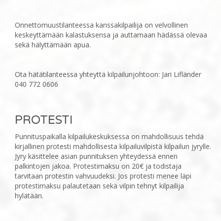
Onnettomuustilanteessa kanssakilpailija on velvollinen
keskeyttämään kalastuksensa ja auttamaan ‎hädässä olevaa
sekä hälyttämään apua.
Ota hätätilanteessa yhteyttä kilpailunjohtoon: Jari Lifländer
040 772 0606
PROTESTI
‎Punnituspaikalla kilpailukeskuksessa on mahdollisuus tehdä
kirjallinen protesti mahdollisesta ‎kilpailuvilpistä kilpailun jyrylle.
Jyry käsittelee asian punnituksen yhteydessä ennen
palkintojen jakoa. ‎Protestimaksu on 20€ ja todistaja
tarvitaan protestin vahvuudeksi. Jos protesti menee läpi
protestimaksu ‎palautetaan sekä vilpin tehnyt kilpailija
hylätään.