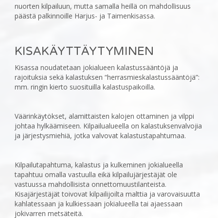
nuorten kilpailuun, mutta samalla heillä on mahdollisuus
päästä palkinnoille Harjus- ja ‎Taimenkisassa.
KISAKÄYTTÄYTYMINEN
‎Kisassa noudatetaan jokialueen kalastussääntöjä ja
rajoituksia sekä kalastuksen “herrasmieskalastussääntöjä”:
mm. ringin kierto suosituilla kalastuspaikoilla.
Väärinkäytökset, alamittaisten kalojen ottaminen ja vilppi
johtaa hylkäämiseen. Kilpailualueella on ‎kalastuksenvalvojia
ja järjestysmiehiä, jotka valvovat kalastustapahtumaa.
Kilpailutapahtuma, kalastus ja kulkeminen jokialueella
tapahtuu omalla vastuulla eikä kilpailujärjestäjät ole
‎vastuussa mahdollisista onnettomuustilanteista.
Kisajärjestäjät toivovat kilpailijoilta malttia ja ‎varovaisuutta
kahlatessaan ja kulkiessaan jokialueella tai ajaessaan
jokivarren metsäteitä.