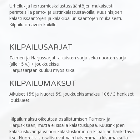
‎Urheilu- ja herrasmieskalastussääntöjen mukaisesti
perinteisillä perho- ja uistinkalastustavoilla; ‎Kuusinkijoen
kalastussääntöjen ja kalakilpailun sääntöjen mukaisesti.
Kilpailu on avoin kaikille.
KILPAILUSARJAT
‎Taimen ja Harjussarjat, aikuisten sarja sekä nuorten sarja
(alle 15 v.) + joukkuekisa.
Harjussarjaan kuuluu myös siika.‎
KILPAILUMAKSUT
‎Aikuiset 15€ ja Nuoret 5€, joukkuekisamaksu 10€ / 3 henkiset
joukkueet.
Kilpailumaksu oikeuttaa osallistumisen Taimen- ja
Harjuskisaan, mutta ei sisällä kalastuslupaa. Kuusinkijoen
‎kalastusluvan ja valtion kalastuskortin on kilpailijan hankittava
itse. Nuoret siis osallistuvat vain ‎halvemmalla kisamaksulla