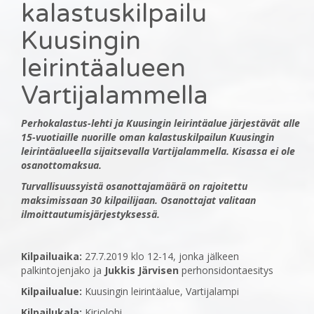
kalastuskilpailu
Kuusingin
leirintäalueen
Vartijalammella
Perhokalastus-lehti ja Kuusingin leirintäalue järjestävät alle
15-vuotiaille nuorille oman kalastuskilpailun Kuusingin
leirintäalueella sijaitsevalla Vartijalammella. Kisassa ei ole
osanottomaksua.
Turvallisuussyistä osanottajamäärä on rajoitettu
maksimissaan 30 kilpailijaan. Osanottajat valitaan
ilmoittautumisjärjestyksessä.
Kilpailuaika:
27.7.2019 klo 12-14, jonka jälkeen
palkintojenjako ja
Jukkis Järvisen
perhonsidontaesitys
Kilpailualue:
Kuusingin leirintäalue, Vartijalampi
Kilpailukala:
Kirjolohi