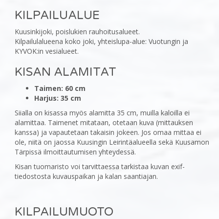
‎KILPAILUALUE
‎Kuusinkijoki, poislukien rauhoitusalueet.
Kilpailulalueena koko joki, yhteislupa-alue: Vuotungin ja
KYVOK:in vesialueet.
KISAN ALAMITAT
Taimen: 60 cm
Harjus: 35 cm
Siialla on kisassa myös alamitta 35 cm, muilla kaloilla ei
alamittaa. Taimenet mitataan, otetaan kuva (mittauksen
kanssa) ja vapautetaan takaisin jokeen. Jos omaa mittaa ei
ole, niitä on jaossa Kuusingin Leirintäalueella sekä Kuusamon
Tärpissä ilmoittautumisen yhteydessä.
Kisan tuomaristo voi tarvittaessa tarkistaa kuvan exif-
tiedostosta kuvauspaikan ja kalan saantiajan.
KILPAILUMUOTO