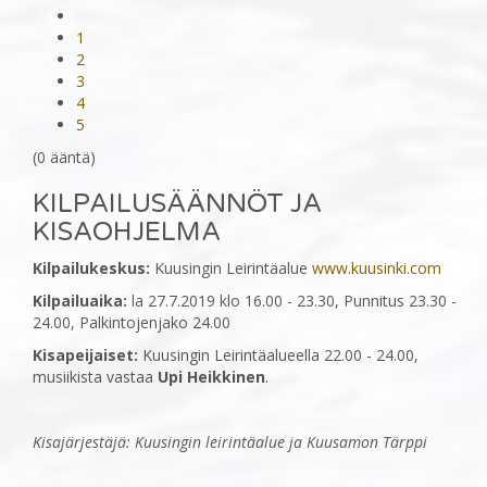
1
2
3
4
5
(0 ääntä)
KILPAILUSÄÄNNÖT JA
KISAOHJELMA
Kilpailukeskus:
Kuusingin Leirintäalue
www.kuusinki.com
Kilpailuaika:
la 27.7.2019 klo 16.00 - 23.30, Punnitus 23.30 -
24.00, Palkintojenjako 24.00
Kisapeijaiset:
Kuusingin Leirintäalueella 22.00 - 24.00,
musiikista vastaa
Upi Heikkinen
.
Kisajärjestäjä: Kuusingin leirintäalue ja Kuusamon Tärppi