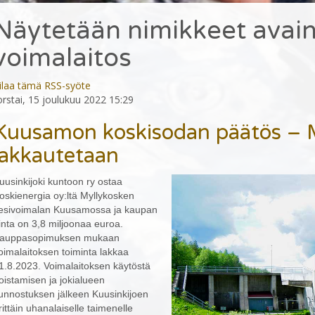
Näytetään nimikkeet avai
voimalaitos
ilaa tämä RSS-syöte
orstai, 15 joulukuu 2022 15:29
Kuusamon koskisodan päätös – M
lakkautetaan
uusinkijoki kuntoon ry ostaa
oskienergia oy:ltä Myllykosken
esivoimalan Kuusamossa ja kaupan
inta on 3,8 miljoonaa euroa.
auppasopimuksen mukaan
oimalaitoksen toiminta lakkaa
1.8.2023. Voimalaitoksen käytöstä
oistamisen ja jokialueen
unnostuksen jälkeen Kuusinkijoen
rittäin uhanalaiselle taimenelle