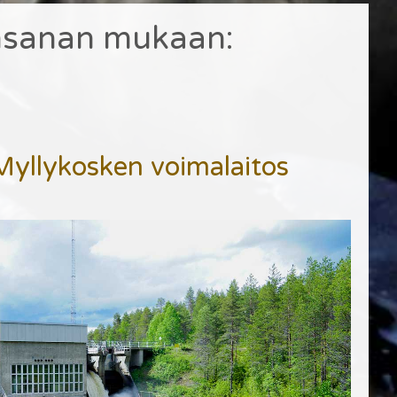
nsanan mukaan:
yllykosken voimalaitos