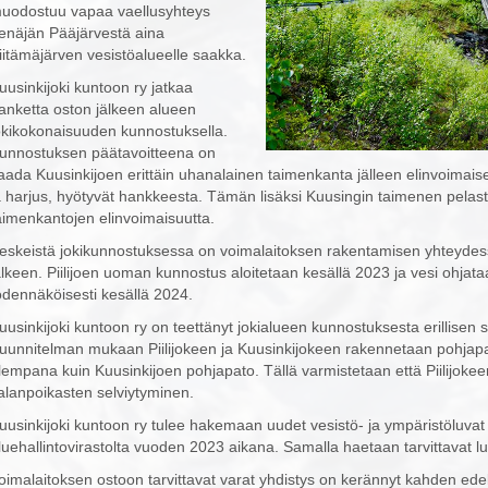
uodostuu vapaa vaellusyhteys
enäjän Pääjärvestä aina
iitämäjärven vesistöalueelle saakka.
uusinkijoki kuntoon ry jatkaa
anketta oston jälkeen alueen
okikokonaisuuden kunnostuksella.
unnostuksen päätavoitteena on
aada Kuusinkijoen erittäin uhanalainen taimenkanta jälleen elinvoimais
a harjus, hyötyvät hankkeesta. Tämän lisäksi Kuusingin taimenen pelast
aimenkantojen elinvoimaisuutta.
eskeistä jokikunnostuksessa on voimalaitoksen rakentamisen yhteydes
älkeen. Piilijoen uoman kunnostus aloitetaan kesällä 2023 ja vesi ohja
odennäköisesti kesällä 2024.
uusinkijoki kuntoon ry on teettänyt jokialueen kunnostuksesta erillisen 
uunnitelman mukaan Piilijokeen ja Kuusinkijokeen rakennetaan pohjapad
lempana kuin Kuusinkijoen pohjapato. Tällä varmistetaan että Piilijokeen
alanpoikasten selviytyminen.
uusinkijoki kuntoon ry tulee hakemaan uudet vesistö- ja ympäristöluva
luehallintovirastolta vuoden 2023 aikana. Samalla haetaan tarvittavat luva
oimalaitoksen ostoon tarvittavat varat yhdistys on kerännyt kahden ede