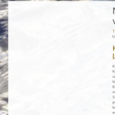
T
t
K
K
v
h
K
v
3
p
k
e