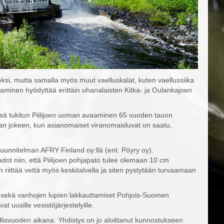
eksi, mutta samalla myös muut vaelluskalat, kuten vaellussiika
aminen hyödyttää erittäin uhanalaisten Kitka- ja Oulankajoen
sä tukitun Piilijoen uoman avaaminen 65 vuoden tauon
taan jokeen, kun asianomaiset viranomaisluvat on saatu,
suunnitelman AFRY Finland oy:llä (ent. Pöyry oy).
ot niin, että Piilijoen pohjapato tulee olemaan 10 cm
 riittää vettä myös keskitalvella ja siten pystytään turvaamaan
t sekä vanhojen lupien lakkauttamiset Pohjois-Suomen
t uusille vesistöjärjestelyille.
llisvuoden aikana. Yhdistys on jo aloittanut kunnostukseen