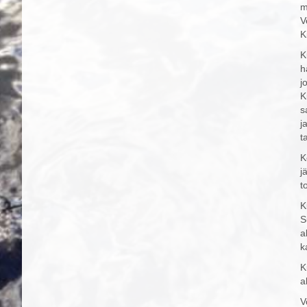
m
V
K
K
h
j
K
s
j
t
K
j
t
K
S
a
k
K
a
V