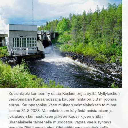
Kuusinkijoki kuntoon ry ostaa Koskienergia oy:ltä Myllykosken
vesivoimalan Kuusamossa ja kaupan hinta on 3,8 miljoonaa
euroa. Kauppasopimuksen mukaan voimalaitoksen toiminta
lakkaa 31.8.2023. Voimalaitoksen käytöstä poistamisen ja
jokialueen kunnostuksen jälkeen Kuusinkijoen erittäin
uhanalaiselle taimenelle muodostuu vapaa vaellusyhteys
Venäjän Pääjärvestä aina Kiitämäjärven vesistöalueelle