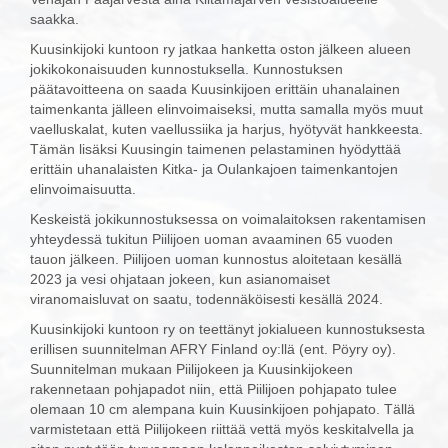
saakka.
Kuusinkijoki kuntoon ry jatkaa hanketta oston jälkeen alueen
jokikokonaisuuden kunnostuksella. Kunnostuksen
päätavoitteena on saada Kuusinkijoen erittäin uhanalainen
taimenkanta jälleen elinvoimaiseksi, mutta samalla myös muut
vaelluskalat, kuten vaellussiika ja harjus, hyötyvät hankkeesta.
Tämän lisäksi Kuusingin taimenen pelastaminen hyödyttää
erittäin uhanalaisten Kitka- ja Oulankajoen taimenkantojen
elinvoimaisuutta.
Keskeistä jokikunnostuksessa on voimalaitoksen rakentamisen
yhteydessä tukitun Piilijoen uoman avaaminen 65 vuoden
tauon jälkeen. Piilijoen uoman kunnostus aloitetaan kesällä
2023 ja vesi ohjataan jokeen, kun asianomaiset
viranomaisluvat on saatu, todennäköisesti kesällä 2024.
Kuusinkijoki kuntoon ry on teettänyt jokialueen kunnostuksesta
erillisen suunnitelman AFRY Finland oy:llä (ent. Pöyry oy).
Suunnitelman mukaan Piilijokeen ja Kuusinkijokeen
rakennetaan pohjapadot niin, että Piilijoen pohjapato tulee
olemaan 10 cm alempana kuin Kuusinkijoen pohjapato. Tällä
varmistetaan että Piilijokeen riittää vettä myös keskitalvella ja