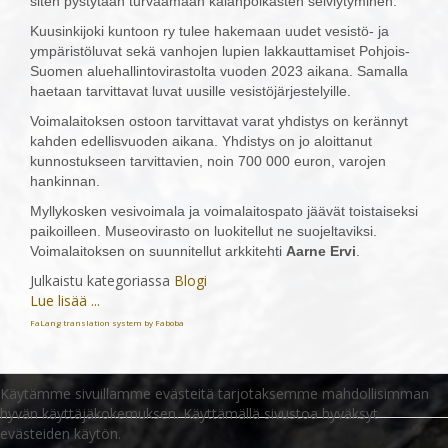
siten pystytään turvaamaan kalanpoikasten selviytyminen.
Kuusinkijoki kuntoon ry tulee hakemaan uudet vesistö- ja
ympäristöluvat sekä vanhojen lupien lakkauttamiset Pohjois-
Suomen aluehallintovirastolta vuoden 2023 aikana. Samalla
haetaan tarvittavat luvat uusille vesistöjärjestelyille.
Voimalaitoksen ostoon tarvittavat varat yhdistys on kerännyt
kahden edellisvuoden aikana. Yhdistys on jo aloittanut
kunnostukseen tarvittavien, noin 700 000 euron, varojen
hankinnan.
Myllykosken vesivoimala ja voimalaitospato jäävät toistaiseksi
paikoilleen. Museovirasto on luokitellut ne suojeltaviksi.
Voimalaitoksen on suunnitellut arkkitehti
Aarne Ervi
.
Julkaistu kategoriassa
Blogi
Lue lisää ...
FaLang translation system by Faboba
Käytämme sivuillamme evästeitä tarjotaksemme mahdollisimman
hyvän käyttäjäkokemuksen. Käyttämällä sivustoa hyväksyt
evästeiden käytön.