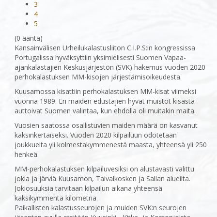
3
4
5
(0 ääntä)
Kansainvälisen Urheilukalastusliiton C.I.P.S:in kongressissa
Portugalissa hyväksyttiin yksimielisesti Suomen Vapaa-
ajankalastajien Keskusjärjestön (SVK) hakemus vuoden 2020
perhokalastuksen MM-kisojen järjestämisoikeudesta.
Kuusamossa kisattiin perhokalastuksen MM-kisat viimeksi
vuonna 1989. Eri maiden edustajien hyvät muistot kisasta
auttoivat Suomen valintaa, kun ehdolla oli muitakin maita.
Vuosien saatossa osallistuvien maiden määrä on kasvanut
kaksinkertaiseksi. Vuoden 2020 kilpailuun odotetaan
joukkueita yli kolmestakymmenestä maasta, yhteensä yli 250
henkeä.
MM-perhokalastuksen kilpailuvesiksi on alustavasti valittu
jokia ja järviä Kuusamon, Taivalkosken ja Sallan alueilta.
Jokiosuuksia tarvitaan kilpailun aikana yhteensä
kaksikymmentä kilometriä.
Paikallisten kalastusseurojen ja muiden SVK:n seurojen