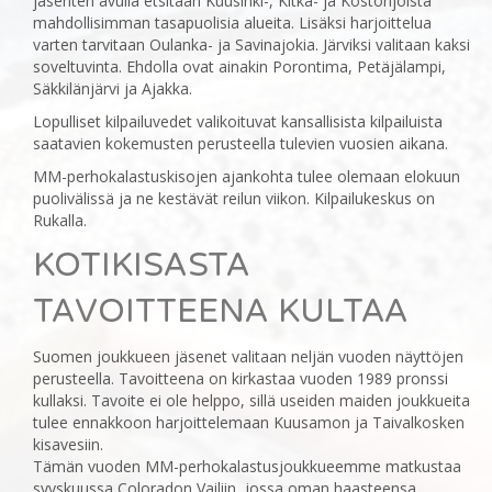
jäsenten avulla etsitään Kuusinki-, Kitka- ja Kostonjoista
mahdollisimman tasapuolisia alueita. Lisäksi harjoittelua
varten tarvitaan Oulanka- ja Savinajokia. Järviksi valitaan kaksi
soveltuvinta. Ehdolla ovat ainakin Porontima, Petäjälampi,
Säkkilänjärvi ja Ajakka.
Lopulliset kilpailuvedet valikoituvat kansallisista kilpailuista
saatavien kokemusten perusteella tulevien vuosien aikana.
MM-perhokalastuskisojen ajankohta tulee olemaan elokuun
puolivälissä ja ne kestävät reilun viikon. Kilpailukeskus on
Rukalla.
KOTIKISASTA
TAVOITTEENA KULTAA
Suomen joukkueen jäsenet valitaan neljän vuoden näyttöjen
perusteella. Tavoitteena on kirkastaa vuoden 1989 pronssi
kullaksi. Tavoite ei ole helppo, sillä useiden maiden joukkueita
tulee ennakkoon harjoittelemaan Kuusamon ja Taivalkosken
kisavesiin.
Tämän vuoden MM-perhokalastusjoukkueemme matkustaa
syyskuussa Coloradon Vailiin, jossa oman haasteensa