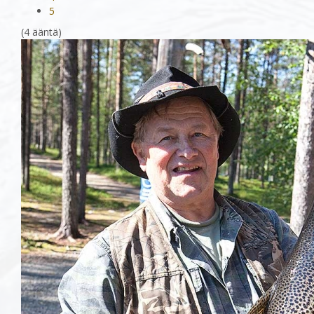
5
(4 ääntä)