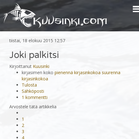
tiistai, 18 elokuu 2015 12:57
Joki palkitsi
Kirjoittanut
Kuusinki
kirjasimen koko
pienennä kirjasinkokoa
suurenna
kirjasinkokoa
Tulosta
Sähköposti
1
kommentti
Arvostele tätä artikkelia
1
2
3
4