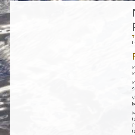
T
t
K
K
K
S
V
k
M
t
P
t