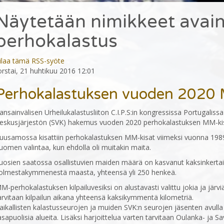
Näytetään nimikkeet avai
perhokalastus
ilaa tämä RSS-syöte
orstai, 21 huhtikuu 2016 12:01
Perhokalastuksen vuoden 2020
ansainvälisen Urheilukalastusliiton C.I.P.S:in kongressissa Portugalis
eskusjärjestön (SVK) hakemus vuoden 2020 perhokalastuksen MM-kis
uusamossa kisattiin perhokalastuksen MM-kisat viimeksi vuonna 1989.
uomen valintaa, kun ehdolla oli muitakin maita.
uosien saatossa osallistuvien maiden määrä on kasvanut kaksinkertais
olmestakymmenestä maasta, yhteensä yli 250 henkeä.
M-perhokalastuksen kilpailuvesiksi on alustavasti valittu jokia ja järv
arvitaan kilpailun aikana yhteensä kaksikymmentä kilometriä.
aikallisten kalastusseurojen ja muiden SVK:n seurojen jäsenten avulla
asapuolisia alueita. Lisäksi harjoittelua varten tarvitaan Oulanka- ja Sav