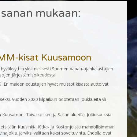
nsanan mukaan:
 MM-kisat Kuusamoon
sa hyväksyttiin yksimielisesti Suomen Vapaa-ajankalastajien
ojen järjestämisoikeudesta.
 Eri maiden edustajien hyvät muistot kisasta auttoivat
eksi. Vuoden 2020 kilpailuun odotetaan joukkueita yli
iä Kuusamon, Taivalkosken ja Sallan alueilta. Jokiosuuksia
 etsitään Kuusinki-, Kitka- ja Kostonjoista mahdollisimman
inajokia. Järviksi valitaan kaksi soveltuvinta. Ehdolla ovat