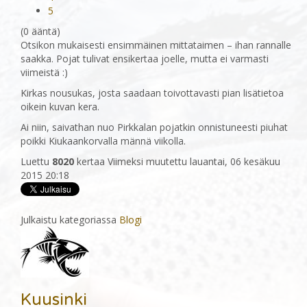
5
(0 ääntä)
Otsikon mukaisesti ensimmäinen mittataimen – ihan rannalle
saakka. Pojat tulivat ensikertaa joelle, mutta ei varmasti
viimeistä :)
Kirkas nousukas, josta saadaan toivottavasti pian lisätietoa
oikein kuvan kera.
Ai niin, saivathan nuo Pirkkalan pojatkin onnistuneesti piuhat
poikki Kiukaankorvalla männä viikolla.
Luettu
8020
kertaa
Viimeksi muutettu lauantai, 06 kesäkuu
2015 20:18
Julkaistu kategoriassa
Blogi
Kuusinki