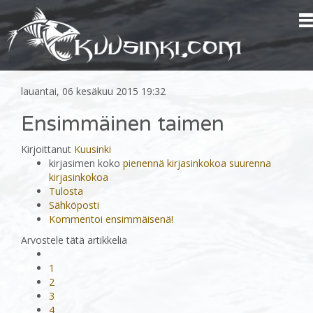
lauantai, 06 kesäkuu 2015 19:32
Ensimmäinen taimen
Kirjoittanut
Kuusinki
kirjasimen koko
pienennä kirjasinkokoa
suurenna
kirjasinkokoa
Tulosta
Sähköposti
Kommentoi ensimmäisenä!
Arvostele tätä artikkelia
1
2
3
4