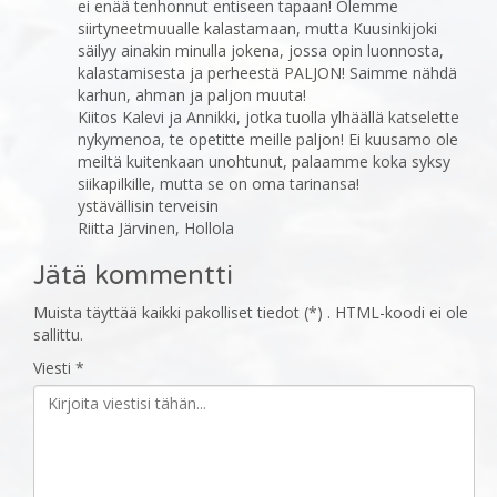
ei enää tenhonnut entiseen tapaan! Olemme
siirtyneetmuualle kalastamaan, mutta Kuusinkijoki
säilyy ainakin minulla jokena, jossa opin luonnosta,
kalastamisesta ja perheestä PALJON! Saimme nähdä
karhun, ahman ja paljon muuta!
Kiitos Kalevi ja Annikki, jotka tuolla ylhäällä katselette
nykymenoa, te opetitte meille paljon! Ei kuusamo ole
meiltä kuitenkaan unohtunut, palaamme koka syksy
siikapilkille, mutta se on oma tarinansa!
ystävällisin terveisin
Riitta Järvinen, Hollola
Jätä kommentti
Muista täyttää kaikki pakolliset tiedot (*) . HTML-koodi ei ole
sallittu.
Viesti *