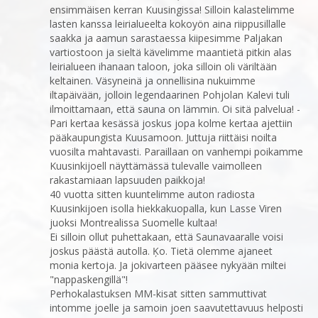
ensimmäisen kerran Kuusingissa! Silloin kalastelimme
lasten kanssa leirialueelta kokoyön aina riippusillalle
saakka ja aamun sarastaessa kiipesimme Paljakan
vartiostoon ja sieltä kävelimme maantietä pitkin alas
leirialueen ihanaan taloon, joka silloin oli väriltään
keltainen. Väsyneinä ja onnellisina nukuimme
iltapäivään, jolloin legendaarinen Pohjolan Kalevi tuli
ilmoittamaan, että sauna on lämmin. Oi sitä palvelua! -
Pari kertaa kesässä joskus jopa kolme kertaa ajettiin
pääkaupungista Kuusamoon. Juttuja riittäisi noilta
vuosilta mahtavasti. Paraillaan on vanhempi poikamme
Kuusinkijoell näyttämässä tulevalle vaimolleen
rakastamiaan lapsuuden paikkoja!
40 vuotta sitten kuuntelimme auton radiosta
Kuusinkijoen isolla hiekkakuopalla, kun Lasse Viren
juoksi Montrealissa Suomelle kultaa!
Ei silloin ollut puhettakaan, että Saunavaaralle voisi
joskus päästä autolla. Ķo. Tietä olemme ajaneet
monia kertoja. Ja jokivarteen pääsee nykyään miltei
"nappaskengillä"!
Perhokalastuksen MM-kisat sitten sammuttivat
intomme joelle ja samoin joen saavutettavuus helposti