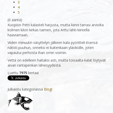
3
4
5
(0 ääntä)
Kuopion Petri kalasteli harjusta, mutta kiinni tarrasi arviolta
kolmen kilon kirkas taimen, jota Arttu lähti kiireellä
haaviamaan.
Viiden minuutin väsyttelyn jälkeen kala pyöritteli itsensä
nätisti puuhun, onneksi ei kuitenkaan yläoksille, joten
vapautui perhosta ihan omin voimin.
Vettä on edelleen haitaksi asti, mutta toisaalta kalat löytyvät
aivan rantapenkan läheisyydestä.
Luettu
7975
kertaa
Julkaistu kategoriassa
Blogi