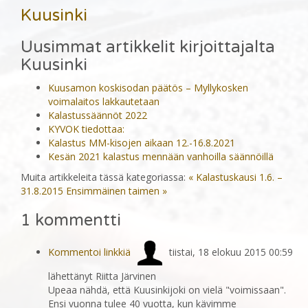
Kuusinki
Uusimmat artikkelit kirjoittajalta
Kuusinki
Kuusamon koskisodan päätös – Myllykosken
voimalaitos lakkautetaan
Kalastussäännöt 2022
KYVOK tiedottaa:
Kalastus MM-kisojen aikaan 12.-16.8.2021
Kesän 2021 kalastus mennään vanhoilla säännöillä
Muita artikkeleita tässä kategoriassa:
« Kalastuskausi 1.6. –
31.8.2015
Ensimmäinen taimen »
1
kommentti
Kommentoi linkkiä
tiistai, 18 elokuu 2015 00:59
lähettänyt Riitta Järvinen
Upeaa nähdä, että Kuusinkijoki on vielä "voimissaan".
Ensi vuonna tulee 40 vuotta, kun kävimme