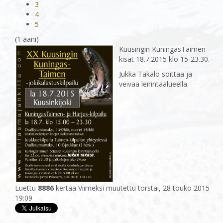
3
4
5
(1 ääni)
Kuusingin KuningasTaimen -
kisat 18.7.2015 klo 15-23.30.
Jukka Takalo soittaa ja
veivaa leirintäalueella.
Luettu
8886
kertaa
Viimeksi muutettu torstai, 28 touko 2015
19:09