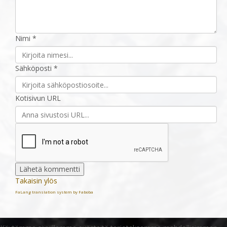
Nimi *
Sähköposti *
Kotisivun URL
Takaisin ylös
FaLang translation system by Faboba