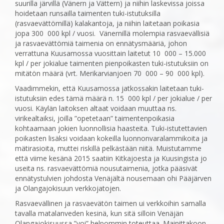
suurilla järvillä (Vänern ja Vättern) ja niihin laskevissa joissa
hoidetaan runsailla taimenten tuki-istutuksilla
(rasvaevättömillä) kalakantoja, ja niihin laitetaan poikasia
jopa 300 000 kpl / vuosi. Vänernillä molempia rasvaevällisiä
ja rasvaevättömiä taimenia on ennätysmääriä, johon
verrattuna Kuusamossa vuosittain laitetut 10 000 – 15.000
kpl / per jokialue taimenten pienpoikasten tuki-istutuksiin on
mitätön määrä (vrt. Merikarvianjoen 70 000 – 90 000 kpl).
Vaadimmekin, että Kuusamossa jatkossakin laitetaan tuki-
istutuksiin edes tämä määrä n. 15 000 kpl / per jokialue / per
vuosi. Käylän laitoksen altaat voidaan muuttaa ns.
virikealtaiksi, joilla ”opetetaan” taimentenpoikasia
kohtaamaan jokien luonnollisia haasteita. Tuki-istutettavien
poikasten lisäksi voidaan kokeilla luonnonvaralammikoita ja
mätirasioita, muttei riskillä pelkästään niitä. Muistutamme
että viime kesänä 2015 saatiin Kitkajoesta ja Kuusingista jo
useita ns. rasvaevättömiä nousutaimenia, jotka pääsivät
ennätystulvien johdosta Venäjältä nousemaan ohi Pääjärven
ja Olangajokisuun verkkojatojen.
Rasvaevällinen ja rasvaevätön taimen ui verkkoihin samalla
tavalla matalanveden kesinä, kun sitä silloin Venäjän
Olangajokisuussa ”voi” helpommin toteuttaa. Mainittakoon,