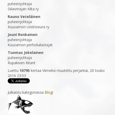
puheenjohtaja
Siilasmajan Kilta ry
Rauno Veteläinen
puheenjohtaja
Kuusamon Uistinseura ry
Jouni Ronkainen
puheenjohtaja
Kuusamon perhokalastajat
Tuomas Jokelainen
puheenjohtaja
Rupakiven Ritarit
Luettu
10795
kertaa
Viimeksi muutettu perjantai, 20 touko
2016 23:53
Julkaistu kategoriassa
Blogi