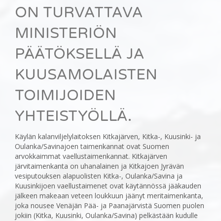
ON TURVATTAVA
MINISTERIÖN
PÄÄTÖKSELLÄ JA
KUUSAMOLAISTEN
TOIMIJOIDEN
YHTEISTYÖLLÄ.
Käylän kalanviljelylaitoksen Kitkajärven, Kitka-, Kuusinki- ja
Oulanka/Savinajoen taimenkannat ovat Suomen
arvokkaimmat vaellustaimenkannat. Kitkajärven
järvitaimenkanta on uhanalainen ja Kitkajoen Jyrävän
vesiputouksen alapuolisten Kitka-, Oulanka/Savina ja
Kuusinkijoen vaellustaimenet ovat käytännössä jääkauden
jälkeen makeaan veteen loukkuun jäänyt meritaimenkanta,
joka nousee Venäjän Pää- ja Paanajärvistä Suomen puolen
jokiin (Kitka, Kuusinki, Oulanka/Savina) pelkästään kudulle