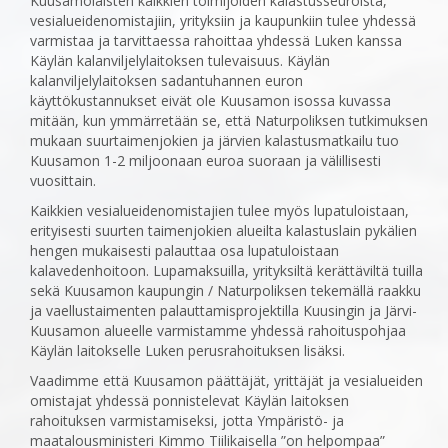
Kuusamolaisten kaikkien toimijoiden kalastusseuroista,
vesialueidenomistajiin, yrityksiin ja kaupunkiin tulee yhdessä
varmistaa ja tarvittaessa rahoittaa yhdessä Luken kanssa
Käylän kalanviljelylaitoksen tulevaisuus. Käylän
kalanviljelylaitoksen sadantuhannen euron
käyttökustannukset eivät ole Kuusamon isossa kuvassa
mitään, kun ymmärretään se, että Naturpoliksen tutkimuksen
mukaan suurtaimenjokien ja järvien kalastusmatkailu tuo
Kuusamon 1-2 miljoonaan euroa suoraan ja välillisesti
vuosittain.
Kaikkien vesialueidenomistajien tulee myös lupatuloistaan,
erityisesti suurten taimenjokien alueilta kalastuslain pykälien
hengen mukaisesti palauttaa osa lupatuloistaan
kalavedenhoitoon. Lupamaksuilla, yrityksiltä kerättäviltä tuilla
sekä Kuusamon kaupungin / Naturpoliksen tekemällä raakku
ja vaellustaimenten palauttamisprojektilla Kuusingin ja Järvi-
Kuusamon alueelle varmistamme yhdessä rahoituspohjaa
Käylän laitokselle Luken perusrahoituksen lisäksi.
Vaadimme että Kuusamon päättäjät, yrittäjät ja vesialueiden
omistajat yhdessä ponnistelevat Käylän laitoksen
rahoituksen varmistamiseksi, jotta Ympäristö- ja
maatalousministeri Kimmo Tiilikaisella ”on helpompaa”