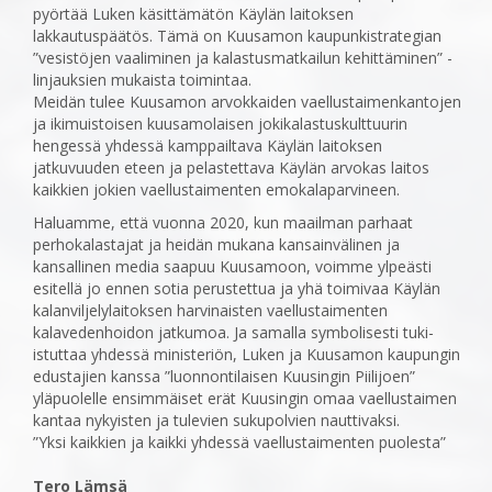
pyörtää Luken käsittämätön Käylän laitoksen
lakkautuspäätös. Tämä on Kuusamon kaupunkistrategian
”vesistöjen vaaliminen ja kalastusmatkailun kehittäminen” -
linjauksien mukaista toimintaa.
Meidän tulee Kuusamon arvokkaiden vaellustaimenkantojen
ja ikimuistoisen kuusamolaisen jokikalastuskulttuurin
hengessä yhdessä kamppailtava Käylän laitoksen
jatkuvuuden eteen ja pelastettava Käylän arvokas laitos
kaikkien jokien vaellustaimenten emokalaparvineen.
Haluamme, että vuonna 2020, kun maailman parhaat
perhokalastajat ja heidän mukana kansainvälinen ja
kansallinen media saapuu Kuusamoon, voimme ylpeästi
esitellä jo ennen sotia perustettua ja yhä toimivaa Käylän
kalanviljelylaitoksen harvinaisten vaellustaimenten
kalavedenhoidon jatkumoa. Ja samalla symbolisesti tuki-
istuttaa yhdessä ministeriön, Luken ja Kuusamon kaupungin
edustajien kanssa ”luonnontilaisen Kuusingin Piilijoen”
yläpuolelle ensimmäiset erät Kuusingin omaa vaellustaimen
kantaa nykyisten ja tulevien sukupolvien nauttivaksi.
”Yksi kaikkien ja kaikki yhdessä vaellustaimenten puolesta”
Tero Lämsä