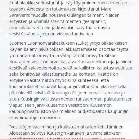
(mahalaukku surkastunut ja käyttäytyminen meritaimenten
tapaan). Aiheesta on tutkimuksen kirjoittanut Mare
Saraniemi: ”Kudulle nouseva Oulangan taimen”. Näiden
erityisten ja uhanalaisten taimenten geenipankit,
emokalaparvet tulee jatkossakin säilyttää omassa
vesistössään – joka on vieläpä tautivapaa.
Suomen Luonnonvarakeskuksen (Luke) yritys pitkäaikaisen
Käylän kalanviljelylaitoksen lakkauttamiseen osoittaa täyttä
ymmärtämättömyyttä ja välinpitämättömyyttä Kitkan-
Koutajoen vesistön arvokkaita vaellustaimenkantoja ja niiden
kestävää kalavedenhoitoa sekä paikallisten kalastusnautintaa
sekä kehittyvää kalastusmatkailua kohtaan. Päätös on
erityisen käsittämätön myös siinä suhteessa, että
kuusamolaiset haluavat kaupunginvaltuuston yksimielisellä
päätöksellä selvittää Kuusingin Piilijoen ennallistamisen ja
siten Kuusingin vaellustaimenten runsaamman palauttamisen
yläpuoliseen Järvi-Kuusamon vesistöön: Kuusamon
kaupunginvaltuuston yksimielinen budjettipäätös kaupungin
elinvoimaohjelma osioon:
”vesistöjen vaaliminen ja kalastusmatkailun kehittäminen:
Aloitetaan selvitys Kuusingin kanavan ja voimalaitoksen