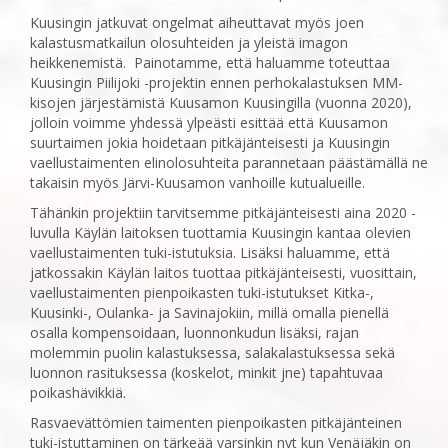
Kuusingin jatkuvat ongelmat aiheuttavat myös joen
kalastusmatkailun olosuhteiden ja yleistä imagon
heikkenemistä. Painotamme, että haluamme toteuttaa
Kuusingin Piilijoki -projektin ennen perhokalastuksen MM-
kisojen järjestämistä Kuusamon Kuusingilla (vuonna 2020),
jolloin voimme yhdessä ylpeästi esittää että Kuusamon
suurtaimen jokia hoidetaan pitkäjänteisesti ja Kuusingin
vaellustaimenten elinolosuhteita parannetaan päästämällä ne
takaisin myös Järvi-Kuusamon vanhoille kutualueille.
Tähänkin projektiin tarvitsemme pitkäjänteisesti aina 2020 -
luvulla Käylän laitoksen tuottamia Kuusingin kantaa olevien
vaellustaimenten tuki-istutuksia. Lisäksi haluamme, että
jatkossakin Käylän laitos tuottaa pitkäjänteisesti, vuosittain,
vaellustaimenten pienpoikasten tuki-istutukset Kitka-,
Kuusinki-, Oulanka- ja Savinajokiin, millä omalla pienellä
osalla kompensoidaan, luonnonkudun lisäksi, rajan
molemmin puolin kalastuksessa, salakalastuksessa sekä
luonnon rasituksessa (koskelot, minkit jne) tapahtuvaa
poikashävikkiä.
Rasvaevättömien taimenten pienpoikasten pitkäjänteinen
tuki-istuttaminen on tärkeää varsinkin nyt kun Venäjäkin on