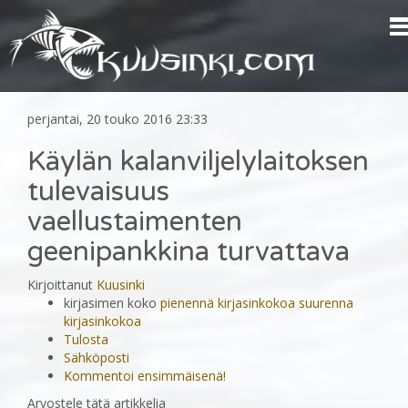
perjantai, 20 touko 2016 23:33
Käylän kalanviljelylaitoksen
tulevaisuus
vaellustaimenten
geenipankkina turvattava
Kirjoittanut
Kuusinki
kirjasimen koko
pienennä kirjasinkokoa
suurenna
kirjasinkokoa
Tulosta
Sähköposti
Kommentoi ensimmäisenä!
Arvostele tätä artikkelia