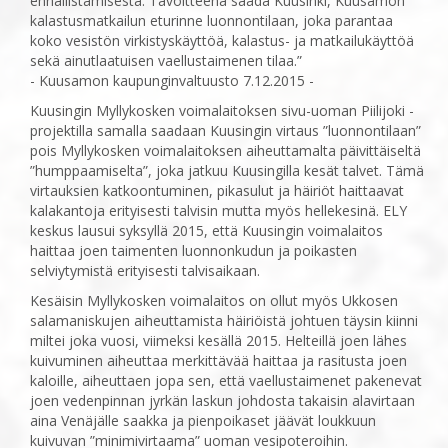
ennallistamisesta. Tavoitteena saada Kuusinki, Kuusamon
kalastusmatkailun eturinne luonnontilaan, joka parantaa
koko vesistön virkistyskäyttöä, kalastus- ja matkailukäyttöä
sekä ainutlaatuisen vaellustaimenen tilaa.”
- Kuusamon kaupunginvaltuusto 7.12.2015 -
Kuusingin Myllykosken voimalaitoksen sivu-uoman Piilijoki -
projektilla samalla saadaan Kuusingin virtaus ”luonnontilaan”
pois Myllykosken voimalaitoksen aiheuttamalta päivittäiseltä
”humppaamiselta”, joka jatkuu Kuusingilla kesät talvet. Tämä
virtauksien katkoontuminen, pikasulut ja häiriöt haittaavat
kalakantoja erityisesti talvisin mutta myös hellekesinä. ELY
keskus lausui syksyllä 2015, että Kuusingin voimalaitos
haittaa joen taimenten luonnonkudun ja poikasten
selviytymistä erityisesti talvisaikaan.
Kesäisin Myllykosken voimalaitos on ollut myös Ukkosen
salamaniskujen aiheuttamista häiriöistä johtuen täysin kiinni
miltei joka vuosi, viimeksi kesällä 2015. Helteillä joen lähes
kuivuminen aiheuttaa merkittävää haittaa ja rasitusta joen
kaloille, aiheuttaen jopa sen, että vaellustaimenet pakenevat
joen vedenpinnan jyrkän laskun johdosta takaisin alavirtaan
aina Venäjälle saakka ja pienpoikaset jäävät loukkuun
kuivuvan ”minimivirtaama” uoman vesipoteroihin.