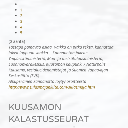
1
2
3
4
5
(0 ääntä)
Tässäpä painavaa asiaa. Vaikka on pitkä teksti, kannattaa
lukea loppuun saakka. Kannanoton jakelu:
Ympäristöministeriö, Maa- ja metsätalousministeriö,
Luonnonvarakeskus, Kuusamon kaupunki / Naturpolis
Kuusamo, vesialueidenomistajat ja Suomen Vapaa-ajan
Keskusliitto (SVK)
Alkuperäinen kannanotto löytyy osoitteesta
http://www.siilasmajankilta.com/siilasmaja.htm
----
KUUSAMON
KALASTUSSEURAT