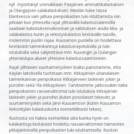
nyt myöntänyt voimakkaan Pääjärven ammattikalastuksen
ja Olangajoen salakalastuksen. Meidän tulee tässä
tilanteessa vain jatkaa pienpoikasten tuki-istuttamista niin
pitkään kun yhteisellä rajat ylittävällä kalastussäännöllä
saadaan kalastuksenvalvonnan ja valistuksen avulla liika- ja
salakalastus kuriin ja virkistyskalastus kestävälle tasolle,
molemmin puolin rajaa. Kuusamon puolella on hoidettava
kestävästi taimenkantoja kalastusrajoituksilla ja tuki-
istutuksilla sekä säilytettävä mm. Kuusingin ja Oulangan
yhtenäislupa-alueet yhteisine kalastussääntöineen.
Rajat ylittävien suurtaimenjokien lisäksi painotamme, että
Käylän laitoksella tuotetaan mm. Kitkajärven uhanalaisen
taimenkannan pienpoikasia Kitkajärveen laskeviin jokiin ja
puroihin sekä Ylä-Kitkajokeen. Tarvitsemme jatkossakin näitä
pienpoikasten rasvaevättömiä tuki-istutuksia Kitkajärviin
laskeviin jokiin ja puroihin (kuten posiolaiset tekevät) ja
suurtaimenjokiin sekä Järvi-Kuusamoon (kuten Kuusamon
Kirkonkylän kalastuskunta esimerkillisesti tekee).
Ruotsista voi hakea esimerkkiä siitä kuinka hyvin on
kalakantoja kestävästi hoidettu rasvaevättömien taimenten
pitkäjänteisellä pienpoikasten tuki-istuttamisella. Ruotsin