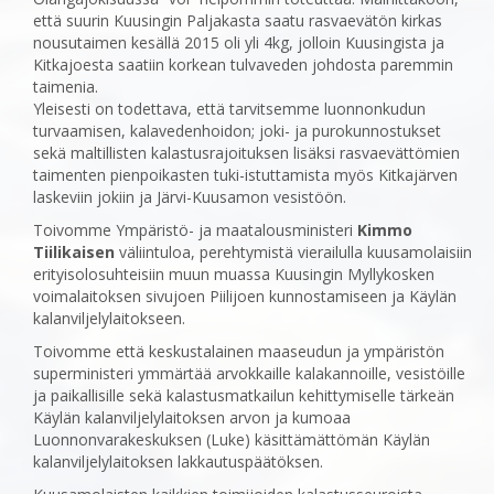
että suurin Kuusingin Paljakasta saatu rasvaevätön kirkas
nousutaimen kesällä 2015 oli yli 4kg, jolloin Kuusingista ja
Kitkajoesta saatiin korkean tulvaveden johdosta paremmin
taimenia.
Yleisesti on todettava, että tarvitsemme luonnonkudun
turvaamisen, kalavedenhoidon; joki- ja purokunnostukset
sekä maltillisten kalastusrajoituksen lisäksi rasvaevättömien
taimenten pienpoikasten tuki-istuttamista myös Kitkajärven
laskeviin jokiin ja Järvi-Kuusamon vesistöön.
Toivomme Ympäristö- ja maatalousministeri
Kimmo
Tiilikaisen
väliintuloa, perehtymistä vierailulla kuusamolaisiin
erityisolosuhteisiin muun muassa Kuusingin Myllykosken
voimalaitoksen sivujoen Piilijoen kunnostamiseen ja Käylän
kalanviljelylaitokseen.
Toivomme että keskustalainen maaseudun ja ympäristön
superministeri ymmärtää arvokkaille kalakannoille, vesistöille
ja paikallisille sekä kalastusmatkailun kehittymiselle tärkeän
Käylän kalanviljelylaitoksen arvon ja kumoaa
Luonnonvarakeskuksen (Luke) käsittämättömän Käylän
kalanviljelylaitoksen lakkautuspäätöksen.