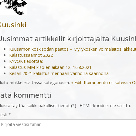
Kuusinki
Uusimmat artikkelit kirjoittajalta Kuusin
Kuusamon koskisodan päätös – Myllykosken voimalaitos lakkau
Kalastussäännöt 2022
KYVOK tiedottaa:
Kalastus MM-kisojen aikaan 12.-16.8.2021
Kesän 2021 kalastus mennään vanhoilla säännöillä
uita artikkeleita tässä kategoriassa:
« Edit: Koiranpentu oli kateissa
On
Jätä kommentti
uista täyttää kaikki pakolliset tiedot (*) . HTML-koodi ei ole sallittu.
iesti *