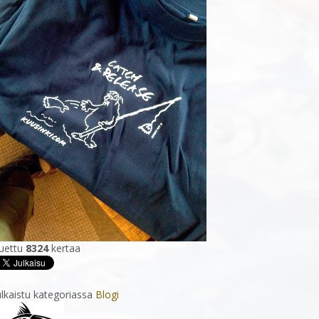
uettu
8324
kertaa
ulkaistu kategoriassa
Blogi