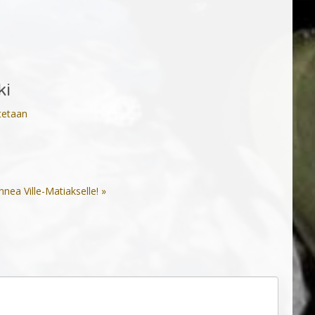
ki
tetaan
nea Ville-Matiakselle! »