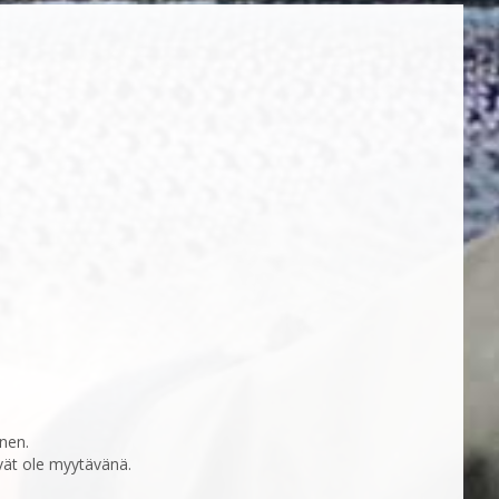
nen.
vät ole myytävänä.