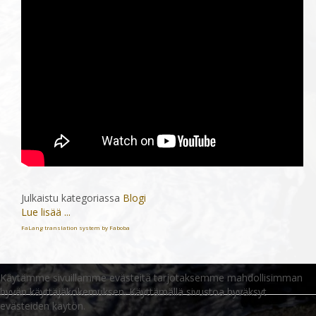
Julkaistu kategoriassa
Blogi
Lue lisää ...
FaLang translation system by Faboba
Käytämme sivuillamme evästeitä tarjotaksemme mahdollisimman
hyvän käyttäjäkokemuksen. Käyttämällä sivustoa hyväksyt
evästeiden käytön.