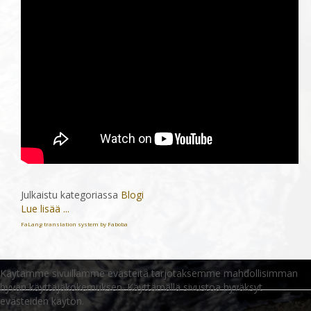
Julkaistu kategoriassa
Blogi
Lue lisää ...
FaLang translation system by Faboba
Käytämme sivuillamme evästeitä tarjotaksemme mahdollisimman
hyvän käyttäjäkokemuksen. Käyttämällä sivustoa hyväksyt
evästeiden käytön.